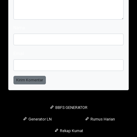
Nama
Email
Kirim Komentar
BBFS GENERATOR
Generator LN
Rumus Harian
Rekap Kumat