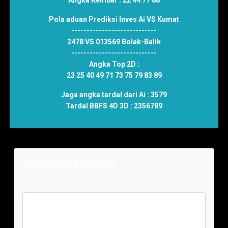
Angka Kembar :
22 44 77 88
Pola aduan Prediksi Inves Ai VS Kumat
----------------------------
2478
VS
013569 Bolak-Balik
----------------------------
Angka Top 2D :
23 25 40 49 71 73 75 79 83 89
Jaga angka tardal dari Ai :
3579
Tardal BBFS 4D 3D :
2356789
Tinggalkan Komentar
Komentar