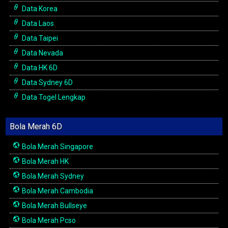
Data Korea
Data Laos
Data Taipei
Data Nevada
Data HK 6D
Data Sydney 6D
Data Togel Lengkap
Bola Merah 6D
Bola Merah Singapore
Bola Merah HK
Bola Merah Sydney
Bola Merah Cambodia
Bola Merah Bullseye
Bola Merah Pcso