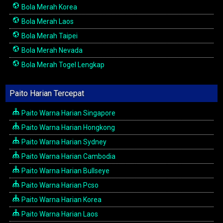
Bola Merah Korea
Bola Merah Laos
Bola Merah Taipei
Bola Merah Nevada
Bola Merah Togel Lengkap
Paito Harian Tercepat
Paito Warna Harian Singapore
Paito Warna Harian Hongkong
Paito Warna Harian Sydney
Paito Warna Harian Cambodia
Paito Warna Harian Bullseye
Paito Warna Harian Pcso
Paito Warna Harian Korea
Paito Warna Harian Laos