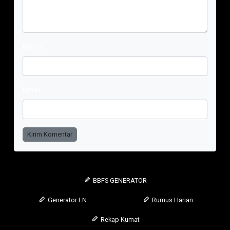
Nama
Email
Kirim Komentar
BBFS GENERATOR
Generator LN
Rumus Harian
Rekap Kumat