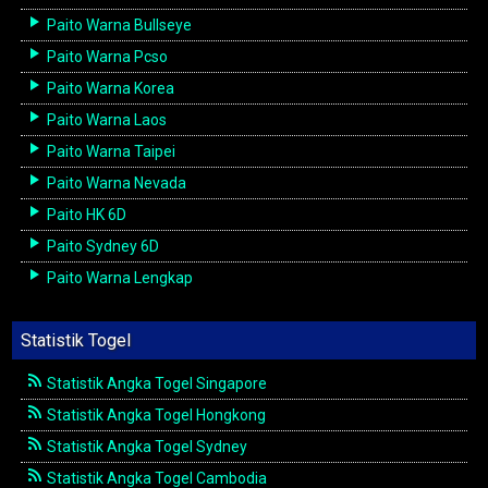
Paito Warna Bullseye
Paito Warna Pcso
Paito Warna Korea
Paito Warna Laos
Paito Warna Taipei
Paito Warna Nevada
Paito HK 6D
Paito Sydney 6D
Paito Warna Lengkap
Statistik Togel
Statistik Angka Togel Singapore
Statistik Angka Togel Hongkong
Statistik Angka Togel Sydney
Statistik Angka Togel Cambodia