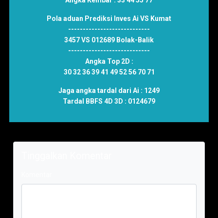
Angka Kembar :
33 44 55 77
Pola aduan Prediksi Inves Ai VS Kumat
----------------------------
3457
VS
012689 Bolak-Balik
----------------------------
Angka Top 2D :
30 32 36 39 41 49 52 56 70 71
Jaga angka tardal dari Ai :
1249
Tardal BBFS 4D 3D :
0124679
Tinggalkan Komentar
Komentar