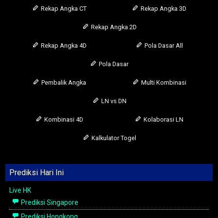
Rekap Angka CT
Rekap Angka 3D
Rekap Angka 2D
Rekap Angka 4D
Pola Dasar All
Pola Dasar
Pembalik Angka
Multi Kombinasi
LN vs DN
Kombinasi 4D
Kolaborasi LN
Kalkulator Togel
Prediksi Hari Ini
Live HK
Prediksi Singapore
Prediksi Hongkong