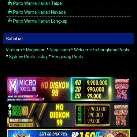
Paito Warna Harian Taipei
Paito Warna Harian Nevada
Paito Warna Harian Lengkap
Sahabat
Virdsam
*
Nagasaon
*
Naga saon
*
Welcome to Hongkong Pools
*
Sydney Pools Today
*
Hongkong Pools