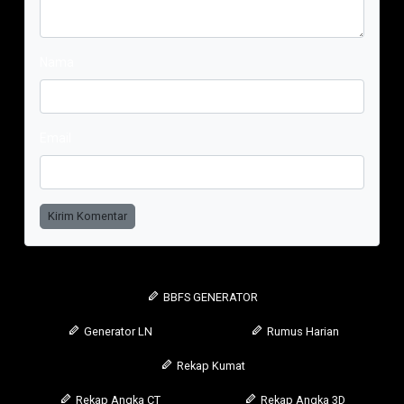
Nama
Email
Kirim Komentar
BBFS GENERATOR
Generator LN
Rumus Harian
Rekap Kumat
Rekap Angka CT
Rekap Angka 3D