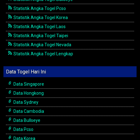
Statistik Angka Togel Pcso
Statistik Angka Togel Korea
Statistik Angka Togel Laos
Statistik Angka Togel Taipei
Statistik Angka Togel Nevada
Statistik Angka Togel Lengkap
Data Togel Hari Ini
Data Singapore
Data Hongkong
Data Sydney
Data Cambodia
Data Bullseye
Data Pcso
Data Korea