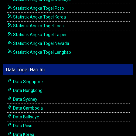
Statistik Angka Togel Pcso
Statistik Angka Togel Korea
Statistik Angka Togel Laos
Statistik Angka Togel Taipei
Statistik Angka Togel Nevada
Statistik Angka Togel Lengkap
Data Togel Hari Ini
Data Singapore
Data Hongkong
Data Sydney
Data Cambodia
Data Bullseye
Data Pcso
Data Korea