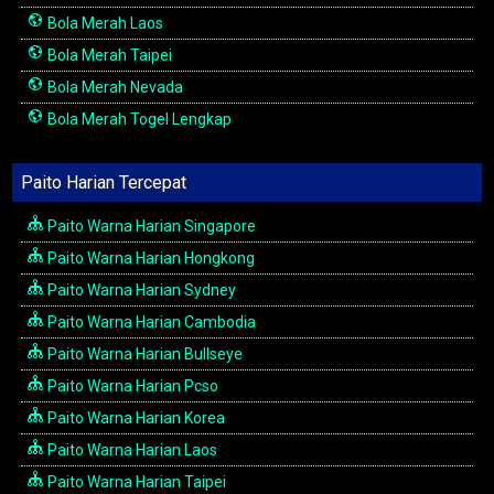
Bola Merah Laos
Bola Merah Taipei
Bola Merah Nevada
Bola Merah Togel Lengkap
Paito Harian Tercepat
Paito Warna Harian Singapore
Paito Warna Harian Hongkong
Paito Warna Harian Sydney
Paito Warna Harian Cambodia
Paito Warna Harian Bullseye
Paito Warna Harian Pcso
Paito Warna Harian Korea
Paito Warna Harian Laos
Paito Warna Harian Taipei