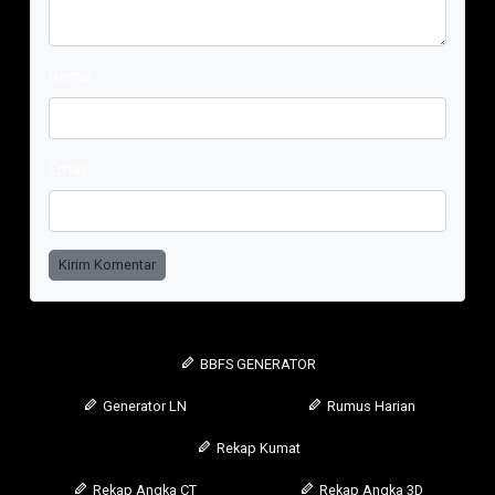
Nama
Email
Kirim Komentar
BBFS GENERATOR
Generator LN
Rumus Harian
Rekap Kumat
Rekap Angka CT
Rekap Angka 3D