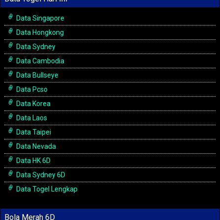
Data Singapore
Data Hongkong
Data Sydney
Data Cambodia
Data Bullseye
Data Pcso
Data Korea
Data Laos
Data Taipei
Data Nevada
Data HK 6D
Data Sydney 6D
Data Togel Lengkap
Bola Merah 6D