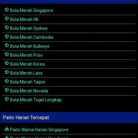
Bola Merah Singapore
Bola Merah HK
Bola Merah Sydney
Bola Merah Cambodia
Bola Merah Bullseye
Bola Merah Pcso
Bola Merah Korea
Bola Merah Laos
Bola Merah Taipei
Bola Merah Nevada
Bola Merah Togel Lengkap
Paito Harian Tercepat
Paito Warna Harian Singapore