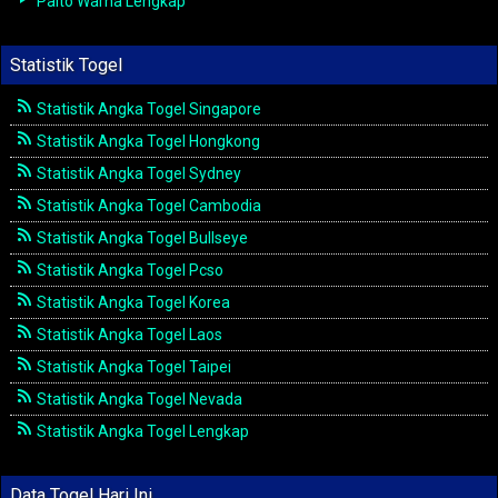
Paito Warna Lengkap
Statistik Togel
Statistik Angka Togel Singapore
Statistik Angka Togel Hongkong
Statistik Angka Togel Sydney
Statistik Angka Togel Cambodia
Statistik Angka Togel Bullseye
Statistik Angka Togel Pcso
Statistik Angka Togel Korea
Statistik Angka Togel Laos
Statistik Angka Togel Taipei
Statistik Angka Togel Nevada
Statistik Angka Togel Lengkap
Data Togel Hari Ini