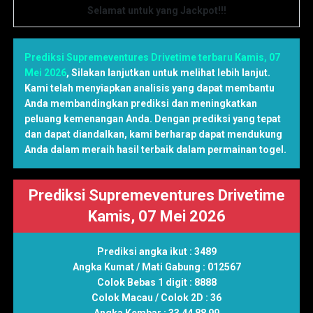
Selamat untuk yang Jackpot!!!
Prediksi Supremeventures Drivetime terbaru Kamis, 07
Mei 2026
,
Silakan lanjutkan untuk melihat lebih lanjut.
Kami telah menyiapkan analisis yang dapat membantu
Anda membandingkan prediksi dan meningkatkan
peluang kemenangan Anda. Dengan prediksi yang tepat
dan dapat diandalkan, kami berharap dapat mendukung
Anda dalam meraih hasil terbaik dalam permainan togel.
Prediksi Supremeventures Drivetime
Kamis, 07 Mei 2026
Prediksi angka ikut :
3489
Angka Kumat / Mati Gabung :
012567
Colok Bebas 1 digit :
8888
Colok Macau / Colok 2D :
36