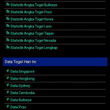
Statistik Angka Togel Bullseye
Statistik Angka Togel Pcso
Statistik Angka Togel Korea
Statistik Angka Togel Laos
Statistik Angka Togel Taipei
Statistik Angka Togel Nevada
Statistik Angka Togel Lengkap
Data Togel Hari Ini
Data Singapore
Data Hongkong
Data Sydney
Data Cambodia
Data Bullseye
Data Pcso