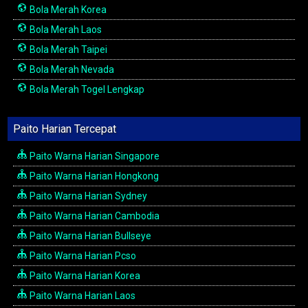
Bola Merah Korea
Bola Merah Laos
Bola Merah Taipei
Bola Merah Nevada
Bola Merah Togel Lengkap
Paito Harian Tercepat
Paito Warna Harian Singapore
Paito Warna Harian Hongkong
Paito Warna Harian Sydney
Paito Warna Harian Cambodia
Paito Warna Harian Bullseye
Paito Warna Harian Pcso
Paito Warna Harian Korea
Paito Warna Harian Laos