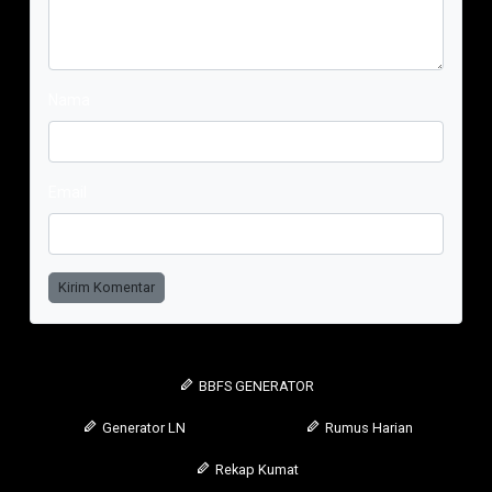
Nama
Email
Kirim Komentar
BBFS GENERATOR
Generator LN
Rumus Harian
Rekap Kumat