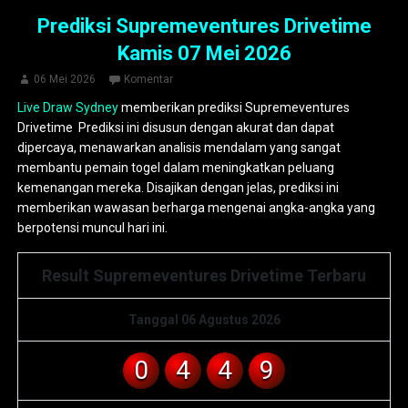
Prediksi Supremeventures Drivetime
Kamis 07 Mei 2026
06 Mei 2026
Komentar
Live Draw Sydney
memberikan prediksi Supremeventures
Drivetime Prediksi ini disusun dengan akurat dan dapat
dipercaya, menawarkan analisis mendalam yang sangat
membantu pemain togel dalam meningkatkan peluang
kemenangan mereka. Disajikan dengan jelas, prediksi ini
memberikan wawasan berharga mengenai angka-angka yang
berpotensi muncul hari ini.
Result Supremeventures Drivetime Terbaru
Tanggal 06 Agustus 2026
0
4
4
9