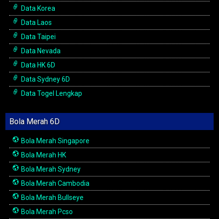
Data Korea
Data Laos
Data Taipei
Data Nevada
Data HK 6D
Data Sydney 6D
Data Togel Lengkap
Bola Merah 6D
Bola Merah Singapore
Bola Merah HK
Bola Merah Sydney
Bola Merah Cambodia
Bola Merah Bullseye
Bola Merah Pcso