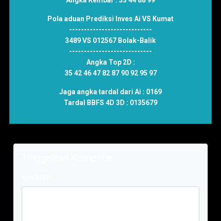
Angka Kembar :
33 44 88 99
Pola aduan Prediksi Inves Ai VS Kumat
----------------------------
3489
VS
012567 Bolak-Balik
----------------------------
Angka Top 2D :
35 42 46 47 82 87 90 92 95 97
Jaga angka tardal dari Ai :
0169
Tardal BBFS 4D 3D :
0135679
Tinggalkan Komentar
Komentar