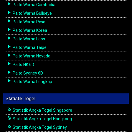
Paito Warna Cambodia
Paito Warna Bullseye
Paito Warna Pcso
Paito Warna Korea
Paito Warna Laos
Paito Warna Taipei
Paito Warna Nevada
Paito HK 6D
Paito Sydney 6D
Paito Warna Lengkap
Statistik Togel
Statistik Angka Togel Singapore
Statistik Angka Togel Hongkong
Statistik Angka Togel Sydney