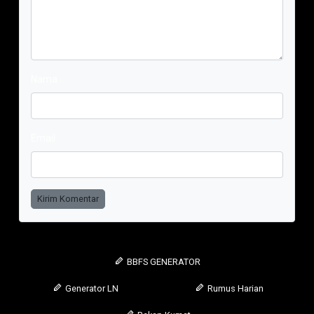
Nama
Email
Kirim Komentar
BBFS GENERATOR
Generator LN
Rumus Harian