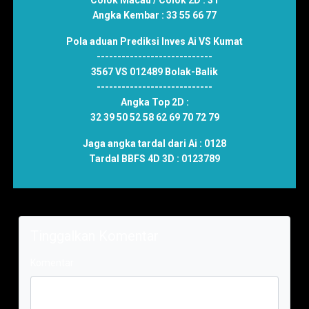
Colok Macau / Colok 2D :
31
Angka Kembar :
33 55 66 77
Pola aduan Prediksi Inves Ai VS Kumat
----------------------------
3567
VS
012489 Bolak-Balik
----------------------------
Angka Top 2D :
32 39 50 52 58 62 69 70 72 79
Jaga angka tardal dari Ai :
0128
Tardal BBFS 4D 3D :
0123789
Tinggalkan Komentar
Komentar