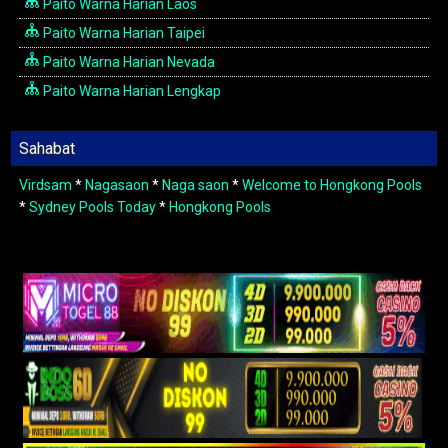
Paito Warna Harian Laos
Paito Warna Harian Taipei
Paito Warna Harian Nevada
Paito Warna Harian Lengkap
Sahabat
Virdsam
*
Nagasaon
*
Naga saon
*
Welcome to Hongkong Pools
*
Sydney Pools Today
*
Hongkong Pools