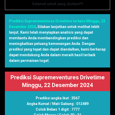
Selamat untuk yang Jackpot!!!
Prediksi Supremeventures Drivetime terbaru Minggu, 22
Desember 2024
,
Silakan lanjutkan untuk melihat lebih
lanjut. Kami telah menyiapkan analisis yang dapat
membantu Anda membandingkan prediksi dan
meningkatkan peluang kemenangan Anda. Dengan
prediksi yang tepat dan dapat diandalkan, kami berharap
dapat mendukung Anda dalam meraih hasil terbaik
dalam permainan togel.
Prediksi Supremeventures Drivetime
Minggu, 22 Desember 2024
Prediksi angka ikut :
3567
Angka Kumat / Mati Gabung :
012489
Colok Bebas 1 digit :
7777