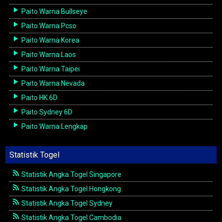
Paito Warna Bullseye
Paito Warna Pcso
Paito Warna Korea
Paito Warna Laos
Paito Warna Taipei
Paito Warna Nevada
Paito HK 6D
Paito Sydney 6D
Paito Warna Lengkap
Statistik Togel
Statistik Angka Togel Singapore
Statistik Angka Togel Hongkong
Statistik Angka Togel Sydney
Statistik Angka Togel Cambodia