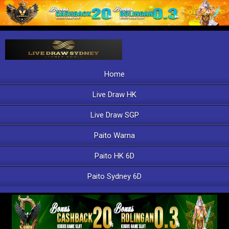
Home
Live Draw HK
Live Draw SGP
Paito Warna
Paito HK 6D
Paito Sydney 6D