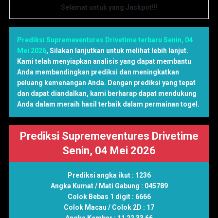
Selamat untuk yang Jackpot!!!
Prediksi Supremeventures Drivetime terbaru Senin, 04
Mei 2026
,
Silakan lanjutkan untuk melihat lebih lanjut.
Kami telah menyiapkan analisis yang dapat membantu
Anda membandingkan prediksi dan meningkatkan
peluang kemenangan Anda. Dengan prediksi yang tepat
dan dapat diandalkan, kami berharap dapat mendukung
Anda dalam meraih hasil terbaik dalam permainan togel.
Prediksi Supremeventures Drivetime
Senin, 04 Mei 2026
Prediksi angka ikut :
1236
Angka Kumat / Mati Gabung :
045789
Colok Bebas 1 digit :
6666
Colok Macau / Colok 2D :
17