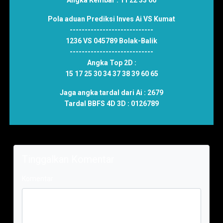
Angka Kembar :
11 22 33 66
Pola aduan Prediksi Inves Ai VS Kumat
----------------------------
1236
VS
045789 Bolak-Balik
----------------------------
Angka Top 2D :
15 17 25 30 34 37 38 39 60 65
Jaga angka tardal dari Ai :
2679
Tardal BBFS 4D 3D :
0126789
Tinggalkan Komentar
Komentar