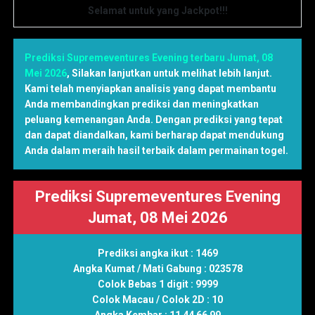
Selamat untuk yang Jackpot!!!
Prediksi Supremeventures Evening terbaru Jumat, 08
Mei 2026
,
Silakan lanjutkan untuk melihat lebih lanjut.
Kami telah menyiapkan analisis yang dapat membantu
Anda membandingkan prediksi dan meningkatkan
peluang kemenangan Anda. Dengan prediksi yang tepat
dan dapat diandalkan, kami berharap dapat mendukung
Anda dalam meraih hasil terbaik dalam permainan togel.
Prediksi Supremeventures Evening
Jumat, 08 Mei 2026
Prediksi angka ikut :
1469
Angka Kumat / Mati Gabung :
023578
Colok Bebas 1 digit :
9999
Colok Macau / Colok 2D :
10