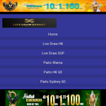
Home
Live Draw HK
Live Draw SGP
Paito Warna
Paito HK 6D
Paito Sydney 6D