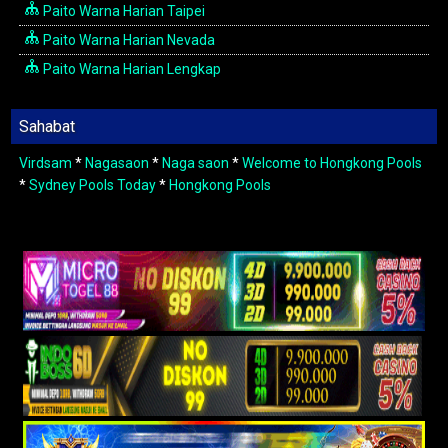
Paito Warna Harian Taipei
Paito Warna Harian Nevada
Paito Warna Harian Lengkap
Sahabat
Virdsam
*
Nagasaon
*
Naga saon
*
Welcome to Hongkong Pools
*
Sydney Pools Today
*
Hongkong Pools