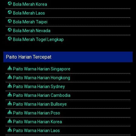
Bola Merah Korea
Bola Merah Laos
Bola Merah Taipei
Bola Merah Nevada
Bola Merah Togel Lengkap
Paito Harian Tercepat
Paito Warna Harian Singapore
Paito Warna Harian Hongkong
Paito Warna Harian Sydney
Paito Warna Harian Cambodia
Paito Warna Harian Bullseye
Paito Warna Harian Pcso
Paito Warna Harian Korea
Paito Warna Harian Laos