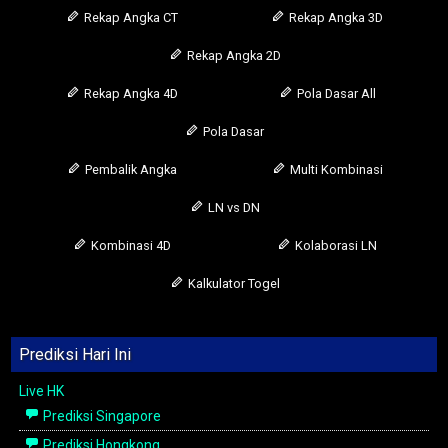
Rekap Angka CT
Rekap Angka 3D
Rekap Angka 2D
Rekap Angka 4D
Pola Dasar All
Pola Dasar
Pembalik Angka
Multi Kombinasi
LN vs DN
Kombinasi 4D
Kolaborasi LN
Kalkulator Togel
Prediksi Hari Ini
Live HK
Prediksi Singapore
Prediksi Hongkong