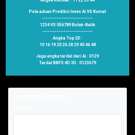
Angka Kembar :
11 22 33 44
Pola aduan Prediksi Inves Ai VS Kumat
----------------------------
1234
VS
056789 Bolak-Balik
----------------------------
Angka Top 2D :
10 16 19 20 26 28 29 40 46 48
Jaga angka tardal dari Ai :
0129
Tardal BBFS 4D 3D :
0123679
Tinggalkan Komentar
Komentar