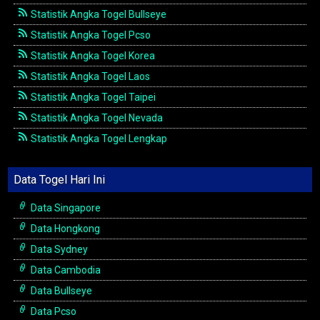
Statistik Angka Togel Bullseye
Statistik Angka Togel Pcso
Statistik Angka Togel Korea
Statistik Angka Togel Laos
Statistik Angka Togel Taipei
Statistik Angka Togel Nevada
Statistik Angka Togel Lengkap
Data Togel Hari Ini
Data Singapore
Data Hongkong
Data Sydney
Data Cambodia
Data Bullseye
Data Pcso