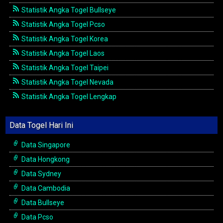
Statistik Angka Togel Bullseye
Statistik Angka Togel Pcso
Statistik Angka Togel Korea
Statistik Angka Togel Laos
Statistik Angka Togel Taipei
Statistik Angka Togel Nevada
Statistik Angka Togel Lengkap
Data Togel Hari Ini
Data Singapore
Data Hongkong
Data Sydney
Data Cambodia
Data Bullseye
Data Pcso