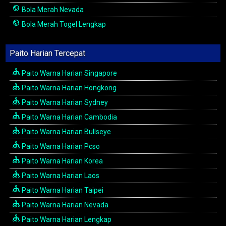
Bola Merah Nevada
Bola Merah Togel Lengkap
Paito Harian Tercepat
Paito Warna Harian Singapore
Paito Warna Harian Hongkong
Paito Warna Harian Sydney
Paito Warna Harian Cambodia
Paito Warna Harian Bullseye
Paito Warna Harian Pcso
Paito Warna Harian Korea
Paito Warna Harian Laos
Paito Warna Harian Taipei
Paito Warna Harian Nevada
Paito Warna Harian Lengkap