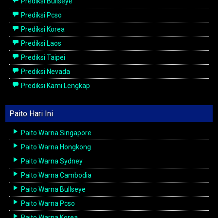
Prediksi Bullseye
Prediksi Pcso
Prediksi Korea
Prediksi Laos
Prediksi Taipei
Prediksi Nevada
Prediksi Kami Lengkap
Paito Hari Ini
Paito Warna Singapore
Paito Warna Hongkong
Paito Warna Sydney
Paito Warna Cambodia
Paito Warna Bullseye
Paito Warna Pcso
Paito Warna Korea