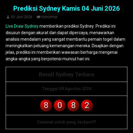
Prediksi Sydney Kamis 04 Juni 2026
03 Juni 2026
Komentar
Live Draw Sydney
memberikan prediksi Sydney Prediksi ini
disusun dengan akurat dan dapat dipercaya, menawarkan
analisis mendalam yang sangat membantu pemain togel dalam
meningkatkan peluang kemenangan mereka. Disajikan dengan
jelas, prediksi ini memberikan wawasan berharga mengenai
angka-angka yang berpotensi muncul hari ini.
Result Sydney Terbaru
Tanggal 09 Agustus 2026
8
0
8
2
Selamat untuk yang Jackpot!!!