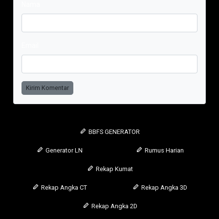
Nama
Email
Kirim Komentar
BBFS GENERATOR
Generator LN
Rumus Harian
Rekap Kumat
Rekap Angka CT
Rekap Angka 3D
Rekap Angka 2D