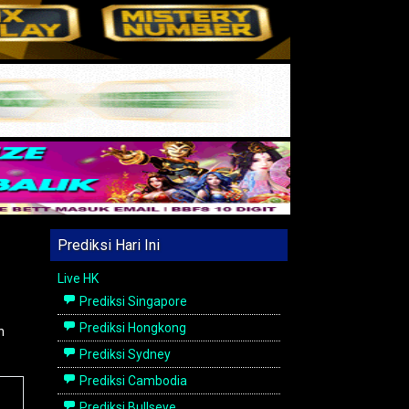
Prediksi Hari Ini
Live HK
Prediksi Singapore
Prediksi Hongkong
n
Prediksi Sydney
Prediksi Cambodia
Prediksi Bullseye