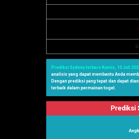
S
Prediksi Sydney terbaru Kamis, 10 Juli 20
analisis yang dapat membantu Anda memb
Dengan prediksi yang tepat dan dapat dia
terbaik dalam permainan togel.
Prediksi
Angk