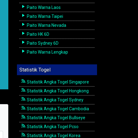
Paito Warna Laos
Paito Warna Taipei
Paito Warna Nevada
Paito HK 6D
Paito Sydney 6D
Paito Warna Lengkap
Statistik Togel
Statistik Angka Togel Singapore
Statistik Angka Togel Hongkong
Statistik Angka Togel Sydney
Statistik Angka Togel Cambodia
Statistik Angka Togel Bullseye
Statistik Angka Togel Pcso
Statistik Angka Togel Korea