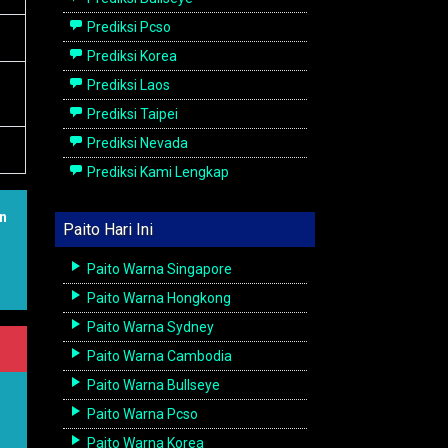
Prediksi Pcso
Prediksi Korea
Prediksi Laos
Prediksi Taipei
Prediksi Nevada
Prediksi Kami Lengkap
an
Paito Hari Ini
Paito Warna Singapore
Paito Warna Hongkong
Paito Warna Sydney
Paito Warna Cambodia
Paito Warna Bullseye
Paito Warna Pcso
Paito Warna Korea