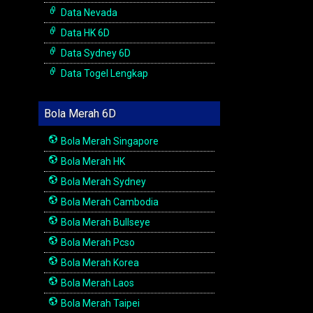
Data Nevada
Data HK 6D
Data Sydney 6D
Data Togel Lengkap
Bola Merah 6D
Bola Merah Singapore
Bola Merah HK
Bola Merah Sydney
Bola Merah Cambodia
Bola Merah Bullseye
Bola Merah Pcso
Bola Merah Korea
Bola Merah Laos
Bola Merah Taipei