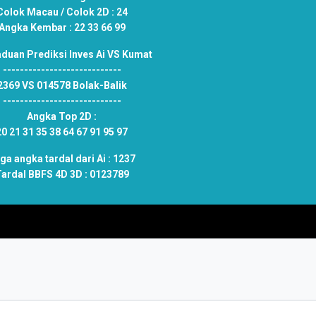
Colok Macau / Colok 2D :
24
Angka Kembar :
22 33 66 99
aduan Prediksi Inves Ai VS Kumat
----------------------------
2369
VS
014578 Bolak-Balik
----------------------------
Angka Top 2D :
20 21 31 35 38 64 67 91 95 97
ga angka tardal dari Ai :
1237
ardal BBFS 4D 3D :
0123789