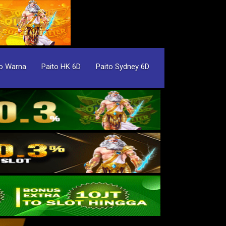
to Warna
Paito HK 6D
Paito Sydney 6D