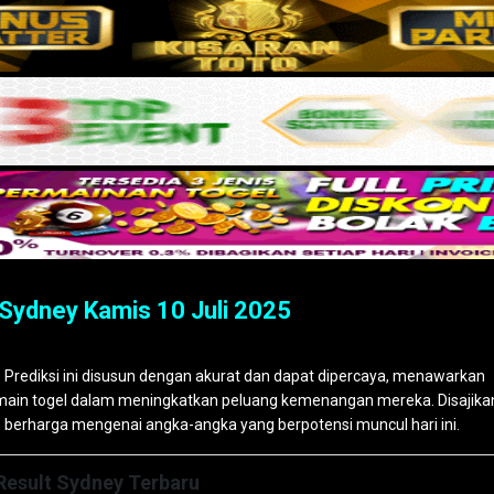
 Sydney Kamis 10 Juli 2025
Prediksi ini disusun dengan akurat dan dapat dipercaya, menawarkan
ain togel dalam meningkatkan peluang kemenangan mereka. Disajika
 berharga mengenai angka-angka yang berpotensi muncul hari ini.
Result Sydney Terbaru