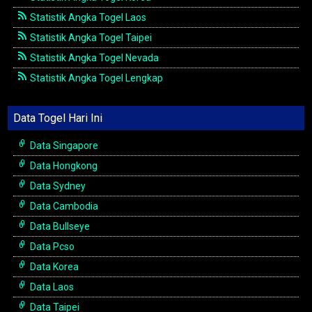
Statistik Angka Togel Laos
Statistik Angka Togel Taipei
Statistik Angka Togel Nevada
Statistik Angka Togel Lengkap
Data Togel Hari Ini
Data Singapore
Data Hongkong
Data Sydney
Data Cambodia
Data Bullseye
Data Pcso
Data Korea
Data Laos
Data Taipei