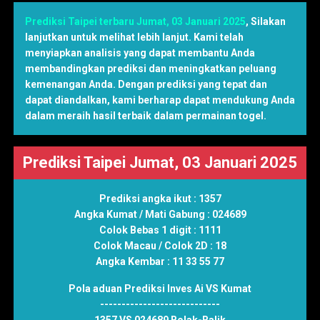
Prediksi Taipei terbaru Jumat, 03 Januari 2025
,
Silakan
lanjutkan untuk melihat lebih lanjut. Kami telah
menyiapkan analisis yang dapat membantu Anda
membandingkan prediksi dan meningkatkan peluang
kemenangan Anda. Dengan prediksi yang tepat dan
dapat diandalkan, kami berharap dapat mendukung Anda
dalam meraih hasil terbaik dalam permainan togel.
Prediksi Taipei Jumat, 03 Januari 2025
Prediksi angka ikut :
1357
Angka Kumat / Mati Gabung :
024689
Colok Bebas 1 digit :
1111
Colok Macau / Colok 2D :
18
Angka Kembar :
11 33 55 77
Pola aduan Prediksi Inves Ai VS Kumat
----------------------------