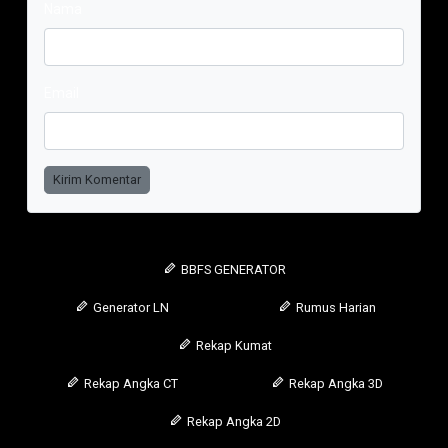
Nama
Email
Kirim Komentar
BBFS GENERATOR
Generator LN
Rumus Harian
Rekap Kumat
Rekap Angka CT
Rekap Angka 3D
Rekap Angka 2D