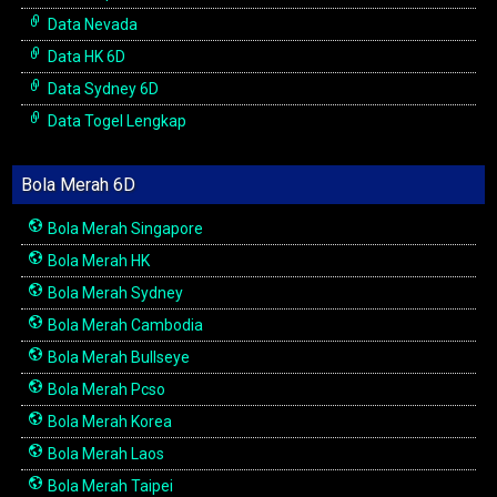
Data Nevada
Data HK 6D
Data Sydney 6D
Data Togel Lengkap
Bola Merah 6D
Bola Merah Singapore
Bola Merah HK
Bola Merah Sydney
Bola Merah Cambodia
Bola Merah Bullseye
Bola Merah Pcso
Bola Merah Korea
Bola Merah Laos
Bola Merah Taipei