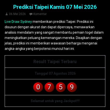
Prediksi Taipei Kamis 07 Mei 2026
06 Mei 2026
Komentar
Live Draw Sydney
memberikan prediksi Taipei Prediksi ini
disusun dengan akurat dan dapat dipercaya, menawarkan
analisis mendalam yang sangat membantu pemain togel dalam
meningkatkan peluang kemenangan mereka. Disajikan dengan
jelas, prediksi ini memberikan wawasan berharga mengenai
angka-angka yang berpotensi muncul hari ini.
Result Taipei Terbaru
Tanggal 07 Agustus 2026
0
7
5
9
Selamat untuk yang Jackpot!!!