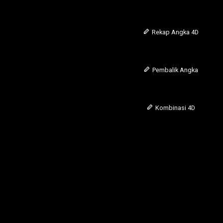
Rekap Angka 4D
Pembalik Angka
Kombinasi 4D