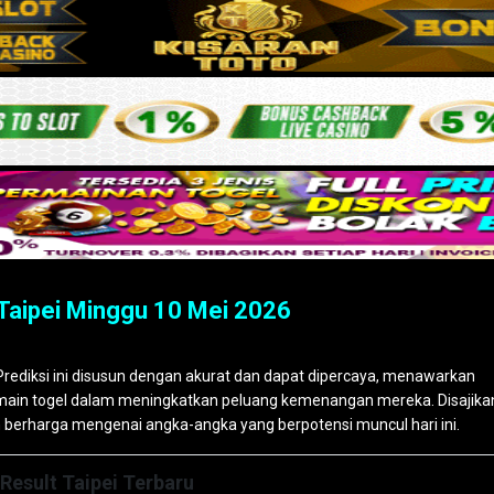
 Taipei Minggu 10 Mei 2026
rediksi ini disusun dengan akurat dan dapat dipercaya, menawarkan
ain togel dalam meningkatkan peluang kemenangan mereka. Disajika
 berharga mengenai angka-angka yang berpotensi muncul hari ini.
Result Taipei Terbaru