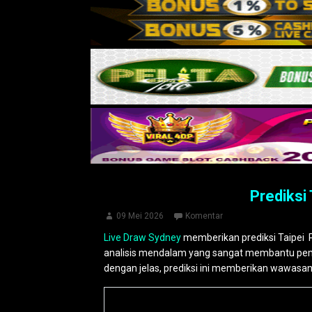
Prediksi
09 Mei 2026
Komentar
Live Draw Sydney
memberikan prediksi Taipei P
analisis mendalam yang sangat membantu pem
dengan jelas, prediksi ini memberikan wawasan