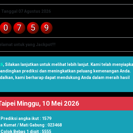
Tanggal 07 Agustus 2026
0
7
5
9
elamat untuk yang Jackpot!!!
26
,
Silakan lanjutkan untuk melihat lebih lanjut. Kami telah menyiapk
andingkan prediksi dan meningkatkan peluang kemenangan Anda.
ndalkan, kami berharap dapat mendukung Anda dalam meraih hasil
 Taipei Minggu, 10 Mei 2026
Prediksi angka ikut :
1579
a Kumat / Mati Gabung :
023468
Colok Bebas 1 digit :
5555