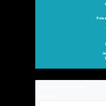
Pola 
Ja
T
Tinggalkan Komentar
Komentar