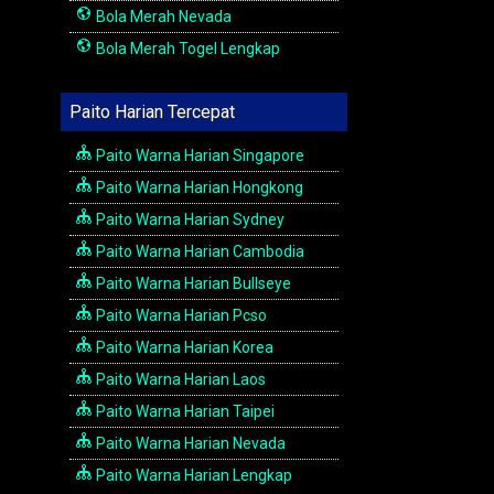
Bola Merah Nevada
Bola Merah Togel Lengkap
Paito Harian Tercepat
Paito Warna Harian Singapore
Paito Warna Harian Hongkong
Paito Warna Harian Sydney
Paito Warna Harian Cambodia
Paito Warna Harian Bullseye
Paito Warna Harian Pcso
Paito Warna Harian Korea
Paito Warna Harian Laos
Paito Warna Harian Taipei
Paito Warna Harian Nevada
Paito Warna Harian Lengkap