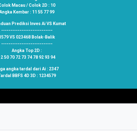
Colok Macau / Colok 2D :
10
Angka Kembar :
11 55 77 99
aduan Prediksi Inves Ai VS Kumat
----------------------------
1579
VS
023468 Bolak-Balik
----------------------------
Angka Top 2D :
12 50 70 72 73 74 78 92 93 94
ga angka tardal dari Ai :
2347
ardal BBFS 4D 3D :
1234579