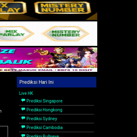
Prediksi Hari Ini
Live HK
Prediksi Singapore
Prediksi Hongkong
n
Prediksi Sydney
Prediksi Cambodia
Prediksi Bullseye