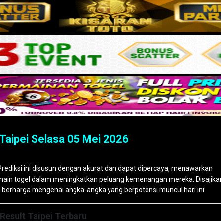
 Taipei Selasa 05 Mei 2026
rediksi ini disusun dengan akurat dan dapat dipercaya, menawarkan
ain togel dalam meningkatkan peluang kemenangan mereka. Disajika
 berharga mengenai angka-angka yang berpotensi muncul hari ini.
Result Taipei Terbaru