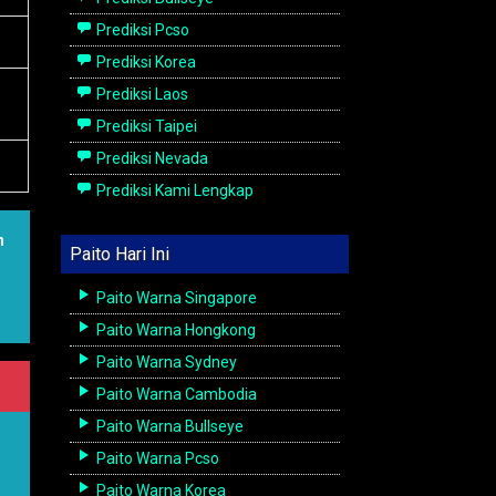
Prediksi Pcso
Prediksi Korea
Prediksi Laos
Prediksi Taipei
Prediksi Nevada
Prediksi Kami Lengkap
n
Paito Hari Ini
Paito Warna Singapore
Paito Warna Hongkong
Paito Warna Sydney
Paito Warna Cambodia
Paito Warna Bullseye
Paito Warna Pcso
Paito Warna Korea