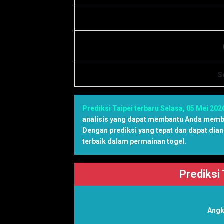
S
Prediksi Taipei terbaru Selasa, 05 Mei 202
analisis yang dapat membantu Anda memb
Dengan prediksi yang tepat dan dapat dia
terbaik dalam permainan togel.
Prediksi
Angk