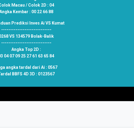
Colok Macau / Colok 2D :
04
Angka Kembar :
00 22 66 88
aduan Prediksi Inves Ai VS Kumat
----------------------------
0268
VS
134579 Bolak-Balik
----------------------------
Angka Top 2D :
03 04 07 09 25 27 61 63 65 84
ga angka tardal dari Ai :
0567
ardal BBFS 4D 3D :
0123567