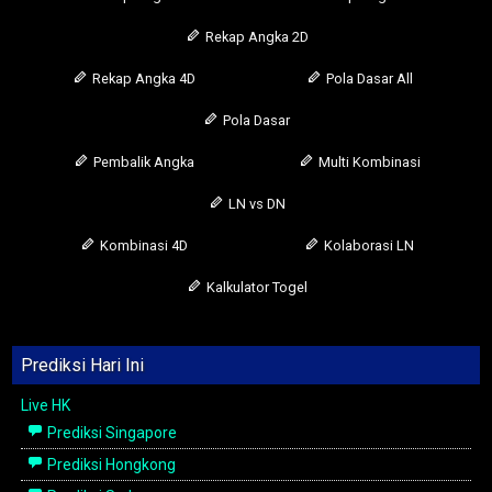
Rekap Angka 2D
Rekap Angka 4D
Pola Dasar All
Pola Dasar
Pembalik Angka
Multi Kombinasi
LN vs DN
Kombinasi 4D
Kolaborasi LN
Kalkulator Togel
Prediksi Hari Ini
Live HK
Prediksi Singapore
Prediksi Hongkong