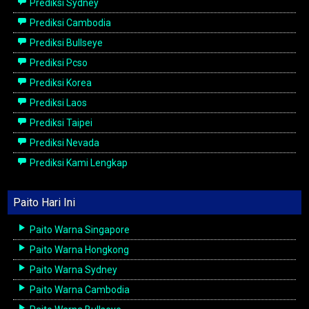
Prediksi Sydney
Prediksi Cambodia
Prediksi Bullseye
Prediksi Pcso
Prediksi Korea
Prediksi Laos
Prediksi Taipei
Prediksi Nevada
Prediksi Kami Lengkap
Paito Hari Ini
Paito Warna Singapore
Paito Warna Hongkong
Paito Warna Sydney
Paito Warna Cambodia