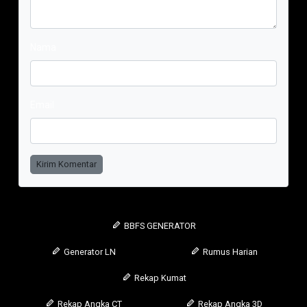
Nama
Email
Kirim Komentar
BBFS GENERATOR
Generator LN
Rumus Harian
Rekap Kumat
Rekap Angka CT
Rekap Angka 3D