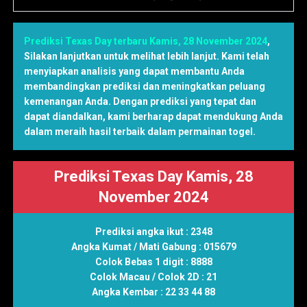
Prediksi Texas Day terbaru Kamis, 28 November 2024
,
Silakan lanjutkan untuk melihat lebih lanjut. Kami telah
menyiapkan analisis yang dapat membantu Anda
membandingkan prediksi dan meningkatkan peluang
kemenangan Anda. Dengan prediksi yang tepat dan
dapat diandalkan, kami berharap dapat mendukung Anda
dalam meraih hasil terbaik dalam permainan togel.
Prediksi Texas Day Kamis, 28
November 2024
Prediksi angka ikut :
2348
Angka Kumat / Mati Gabung :
015679
Colok Bebas 1 digit :
8888
Colok Macau / Colok 2D :
21
Angka Kembar :
22 33 44 88