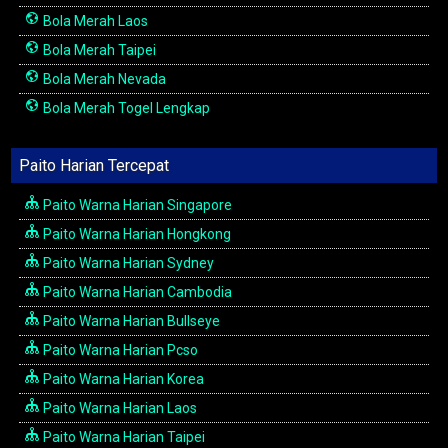
Bola Merah Laos
Bola Merah Taipei
Bola Merah Nevada
Bola Merah Togel Lengkap
Paito Harian Tercepat
Paito Warna Harian Singapore
Paito Warna Harian Hongkong
Paito Warna Harian Sydney
Paito Warna Harian Cambodia
Paito Warna Harian Bullseye
Paito Warna Harian Pcso
Paito Warna Harian Korea
Paito Warna Harian Laos
Paito Warna Harian Taipei