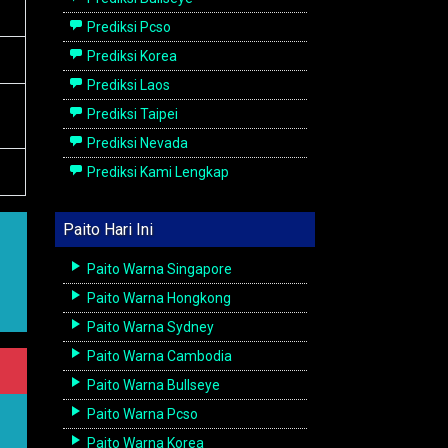
Prediksi Pcso
Prediksi Korea
Prediksi Laos
Prediksi Taipei
Prediksi Nevada
Prediksi Kami Lengkap
Paito Hari Ini
Paito Warna Singapore
Paito Warna Hongkong
Paito Warna Sydney
Paito Warna Cambodia
Paito Warna Bullseye
Paito Warna Pcso
Paito Warna Korea