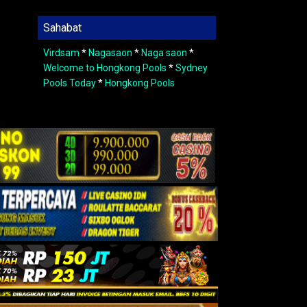
Sahabat
Virdsam
*
Nagasaon
*
Naga saon
*
Welcome to Hongkong Pools
*
Sydney
Pools Today
*
Hongkong Pools