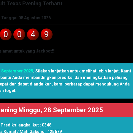
ult Texas Evening Terbaru
Tanggal 08 Agustus 2026
0
0
4
9
elamat untuk yang Jackpot!!!
8 September 2025
,
Silakan lanjutkan untuk melihat lebih lanjut. Kami
embantu Anda membandingkan prediksi dan meningkatkan peluang
epat dan dapat diandalkan, kami berharap dapat mendukung Anda
n togel.
Evening Minggu, 28 September 2025
Prediksi angka ikut :
0348
a Kumat / Mati Gabung :
125679