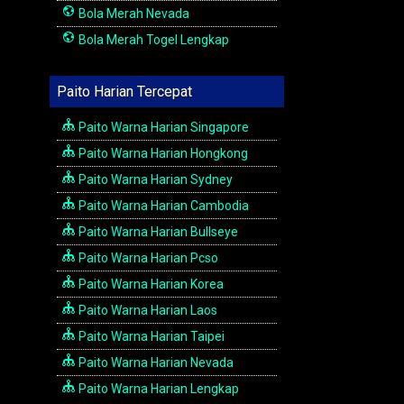
Bola Merah Nevada
Bola Merah Togel Lengkap
Paito Harian Tercepat
Paito Warna Harian Singapore
Paito Warna Harian Hongkong
Paito Warna Harian Sydney
Paito Warna Harian Cambodia
Paito Warna Harian Bullseye
Paito Warna Harian Pcso
Paito Warna Harian Korea
Paito Warna Harian Laos
Paito Warna Harian Taipei
Paito Warna Harian Nevada
Paito Warna Harian Lengkap