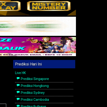
Prediksi Hari Ini
Live HK
Prediksi Singapore
Prediksi Hongkong
Prediksi Sydney
Prediksi Cambodia
Prediksi Bullseye