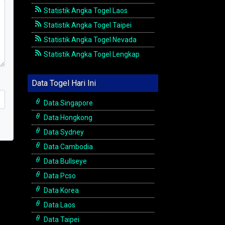
Statistik Angka Togel Laos
Statistik Angka Togel Taipei
Statistik Angka Togel Nevada
Statistik Angka Togel Lengkap
Data Togel Hari Ini
Data Singapore
Data Hongkong
Data Sydney
Data Cambodia
Data Bullseye
Data Pcso
Data Korea
Data Laos
Data Taipei