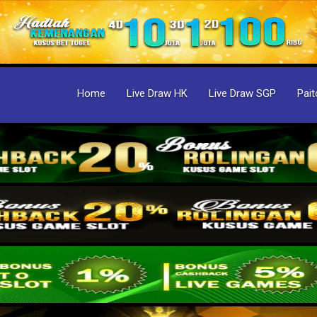
Home
Live Draw HK
Live Draw SGP
Pai