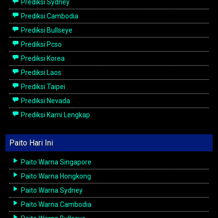
Prediksi Sydney
Prediksi Cambodia
Prediksi Bullseye
Prediksi Pcso
Prediksi Korea
Prediksi Laos
Prediksi Taipei
Prediksi Nevada
Prediksi Kami Lengkap
Paito Hari Ini
Paito Warna Singapore
Paito Warna Hongkong
Paito Warna Sydney
Paito Warna Cambodia