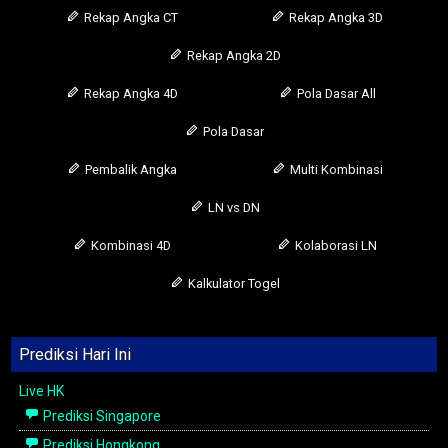
Rekap Angka CT
Rekap Angka 3D
Rekap Angka 2D
Rekap Angka 4D
Pola Dasar All
Pola Dasar
Pembalik Angka
Multi Kombinasi
LN vs DN
Kombinasi 4D
Kolaborasi LN
Kalkulator Togel
Prediksi Hari Ini
Live HK
Prediksi Singapore
Prediksi Hongkong