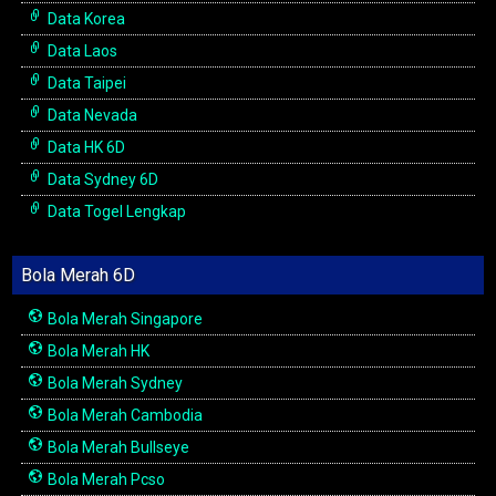
Data Korea
Data Laos
Data Taipei
Data Nevada
Data HK 6D
Data Sydney 6D
Data Togel Lengkap
Bola Merah 6D
Bola Merah Singapore
Bola Merah HK
Bola Merah Sydney
Bola Merah Cambodia
Bola Merah Bullseye
Bola Merah Pcso