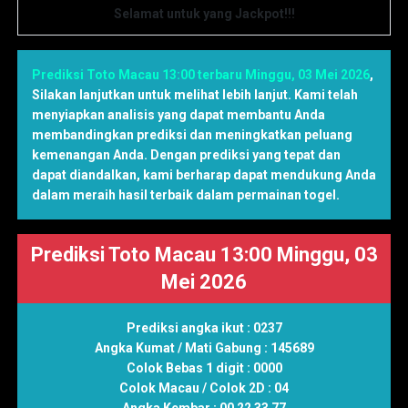
Selamat untuk yang Jackpot!!!
Prediksi Toto Macau 13:00 terbaru Minggu, 03 Mei 2026
,
Silakan lanjutkan untuk melihat lebih lanjut. Kami telah
menyiapkan analisis yang dapat membantu Anda
membandingkan prediksi dan meningkatkan peluang
kemenangan Anda. Dengan prediksi yang tepat dan
dapat diandalkan, kami berharap dapat mendukung Anda
dalam meraih hasil terbaik dalam permainan togel.
Prediksi Toto Macau 13:00 Minggu, 03
Mei 2026
Prediksi angka ikut :
0237
Angka Kumat / Mati Gabung :
145689
Colok Bebas 1 digit :
0000
Colok Macau / Colok 2D :
04