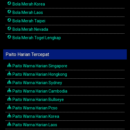
Bola Merah Korea
Bola Merah Laos
Bola Merah Taipei
Bola Merah Nevada
Bola Merah Togel Lengkap
Paito Harian Tercepat
Paito Warna Harian Singapore
Paito Warna Harian Hongkong
Paito Warna Harian Sydney
Paito Warna Harian Cambodia
Paito Warna Harian Bullseye
Paito Warna Harian Pcso
Paito Warna Harian Korea
Paito Warna Harian Laos