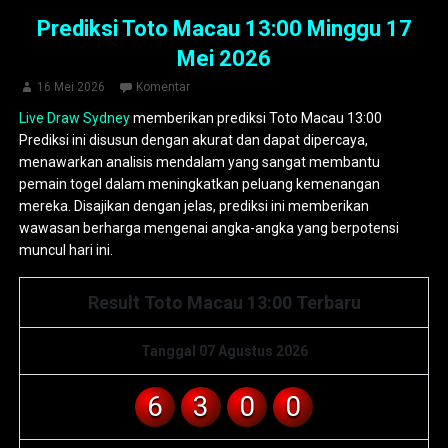
Prediksi Toto Macau 13:00 Minggu 17
Mei 2026
16 Mei 2026
Komentar
Live Draw Sydney
memberikan prediksi Toto Macau 13:00
Prediksi ini disusun dengan akurat dan dapat dipercaya,
menawarkan analisis mendalam yang sangat membantu
pemain togel dalam meningkatkan peluang kemenangan
mereka. Disajikan dengan jelas, prediksi ini memberikan
wawasan berharga mengenai angka-angka yang berpotensi
muncul hari ini.
Result Toto Macau 13:00 Terbaru
Tanggal 07 Agustus 2026
6
3
0
0