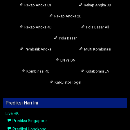
Rekap Angka CT
Rekap Angka 3D
Rekap Angka 2D
Rekap Angka 4D
Pola Dasar All
Pola Dasar
Pembalik Angka
Multi Kombinasi
LN vs DN
Kombinasi 4D
Kolaborasi LN
Kalkulator Togel
Prediksi Hari Ini
Live HK
Prediksi Singapore
Prediksi Hongkong