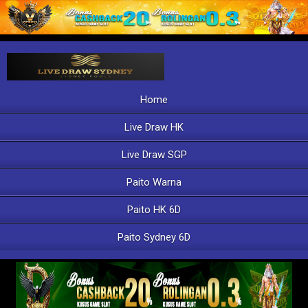
Home
Live Draw HK
Live Draw SGP
Paito Warna
Paito HK 6D
Paito Sydney 6D