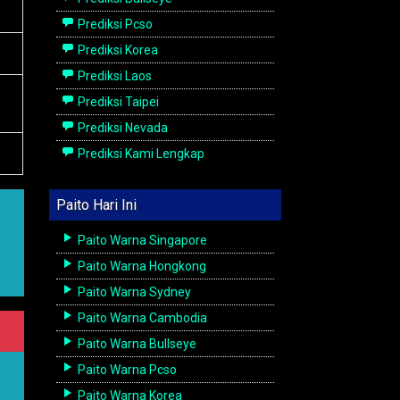
Prediksi Pcso
Prediksi Korea
Prediksi Laos
Prediksi Taipei
Prediksi Nevada
Prediksi Kami Lengkap
Paito Hari Ini
Paito Warna Singapore
Paito Warna Hongkong
Paito Warna Sydney
Paito Warna Cambodia
Paito Warna Bullseye
Paito Warna Pcso
Paito Warna Korea