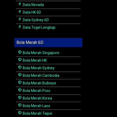
Data Nevada
Data HK 6D
Data Sydney 6D
Data Togel Lengkap
Bola Merah 6D
Bola Merah Singapore
Bola Merah HK
Bola Merah Sydney
Bola Merah Cambodia
Bola Merah Bullseye
Bola Merah Pcso
Bola Merah Korea
Bola Merah Laos
Bola Merah Taipei