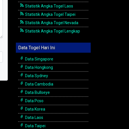
Statistik Angka Togel Laos
Statistik Angka Togel Taipei
Statistik Angka Togel Nevada
Statistik Angka Togel Lengkap
Data Togel Hari Ini
Data Singapore
Data Hongkong
Data Sydney
Data Cambodia
Data Bullseye
Data Pcso
Data Korea
Data Laos
Data Taipei