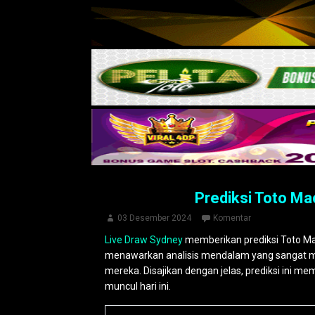
Prediksi Toto M
03 Desember 2024
Komentar
Live Draw Sydney
memberikan prediksi Toto Mac
menawarkan analisis mendalam yang sangat 
mereka. Disajikan dengan jelas, prediksi ini
muncul hari ini.