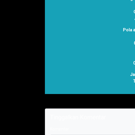
Pola 
Ja
T
Tinggalkan Komentar
Komentar