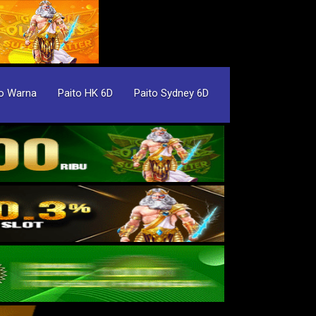
to Warna
Paito HK 6D
Paito Sydney 6D