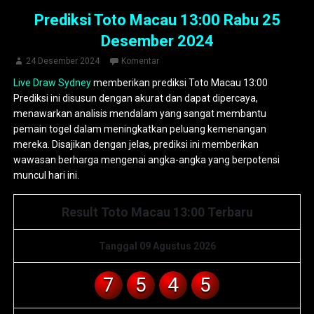
Prediksi Toto Macau 13:00 Rabu 25
Desember 2024
24 Desember 2024
Komentar
Live Draw Sydney
memberikan prediksi Toto Macau 13:00
Prediksi ini disusun dengan akurat dan dapat dipercaya,
menawarkan analisis mendalam yang sangat membantu
pemain togel dalam meningkatkan peluang kemenangan
mereka. Disajikan dengan jelas, prediksi ini memberikan
wawasan berharga mengenai angka-angka yang berpotensi
muncul hari ini.
Result Toto Macau 13:00 Terbaru
Tanggal 09 Agustus 2026
7
5
4
5