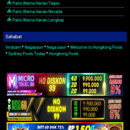
Paito Warna Harian Taipei
Paito Warna Harian Nevada
Paito Warna Harian Lengkap
Sahabat
Virdsam
*
Nagasaon
*
Naga saon
*
Welcome to Hongkong Pools
*
Sydney Pools Today
*
Hongkong Pools