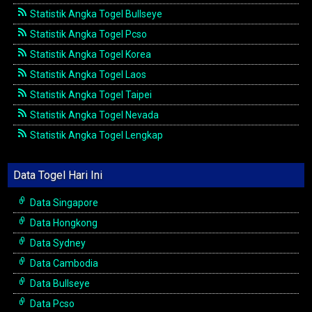
Statistik Angka Togel Bullseye
Statistik Angka Togel Pcso
Statistik Angka Togel Korea
Statistik Angka Togel Laos
Statistik Angka Togel Taipei
Statistik Angka Togel Nevada
Statistik Angka Togel Lengkap
Data Togel Hari Ini
Data Singapore
Data Hongkong
Data Sydney
Data Cambodia
Data Bullseye
Data Pcso