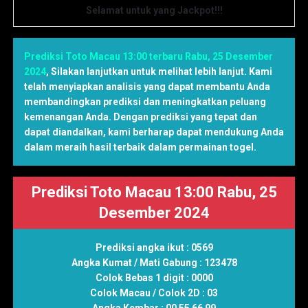
Selamat untuk yang Jackpot!!!
Prediksi Toto Macau 13:00 terbaru Rabu, 25 Desember
2024
,
Silakan lanjutkan untuk melihat lebih lanjut. Kami
telah menyiapkan analisis yang dapat membantu Anda
membandingkan prediksi dan meningkatkan peluang
kemenangan Anda. Dengan prediksi yang tepat dan
dapat diandalkan, kami berharap dapat mendukung Anda
dalam meraih hasil terbaik dalam permainan togel.
Prediksi Toto Macau 13:00 Rabu, 25
Desember 2024
Prediksi angka ikut :
0569
Angka Kumat / Mati Gabung :
123478
Colok Bebas 1 digit :
0000
Colok Macau / Colok 2D :
03