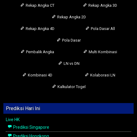
Rekap Angka CT
Rekap Angka 3D
Rekap Angka 2D
Rekap Angka 4D
Pola Dasar All
Pola Dasar
Pembalik Angka
Multi Kombinasi
LN vs DN
Kombinasi 4D
Kolaborasi LN
Kalkulator Togel
Prediksi Hari Ini
Live HK
Prediksi Singapore
Prediksi Hongkong