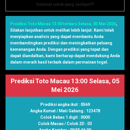
Selamat untuk yang Jackpot!!!
Prediksi Toto Macau 13:00 terbaru Selasa, 05 Mei 2026
,
Silakan lanjutkan untuk melihat lebih lanjut. Kami telah
menyiapkan analisis yang dapat membantu Anda
membandingkan prediksi dan meningkatkan peluang
kemenangan Anda. Dengan prediksi yang tepat dan
dapat diandalkan, kami berharap dapat mendukung Anda
dalam meraih hasil terbaik dalam permainan togel.
Prediksi Toto Macau 13:00 Selasa, 05
Mei 2026
Prediksi angka ikut :
0569
Angka Kumat / Mati Gabung :
123478
Colok Bebas 1 digit :
0000
Colok Macau / Colok 2D :
03