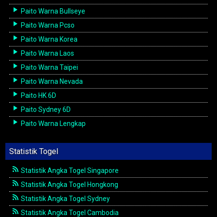
Paito Warna Bullseye
Paito Warna Pcso
Paito Warna Korea
Paito Warna Laos
Paito Warna Taipei
Paito Warna Nevada
Paito HK 6D
Paito Sydney 6D
Paito Warna Lengkap
Statistik Togel
Statistik Angka Togel Singapore
Statistik Angka Togel Hongkong
Statistik Angka Togel Sydney
Statistik Angka Togel Cambodia