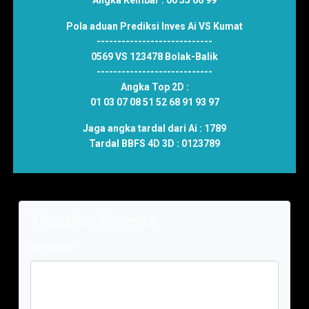
Angka Kembar :
00 55 66 99
Pola aduan Prediksi Inves Ai VS Kumat
----------------------------
0569
VS
123478 Bolak-Balik
----------------------------
Angka Top 2D :
01 03 07 08 51 52 68 91 93 97
Jaga angka tardal dari Ai :
1789
Tardal BBFS 4D 3D :
0123789
Tinggalkan Komentar
Komentar