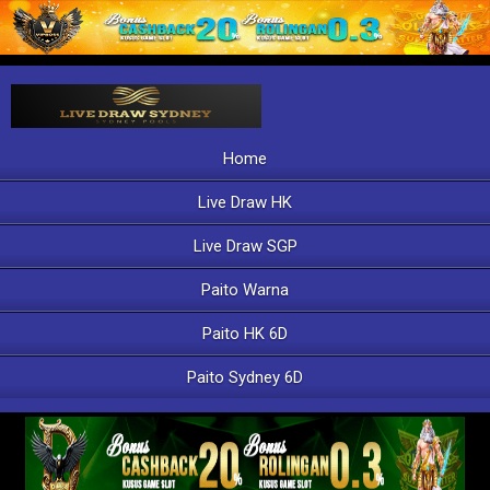
Home
Live Draw HK
Live Draw SGP
Paito Warna
Paito HK 6D
Paito Sydney 6D