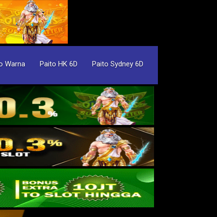
to Warna
Paito HK 6D
Paito Sydney 6D