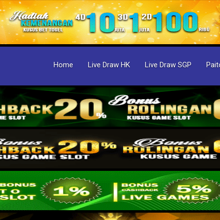
Home
Live Draw HK
Live Draw SGP
Pai