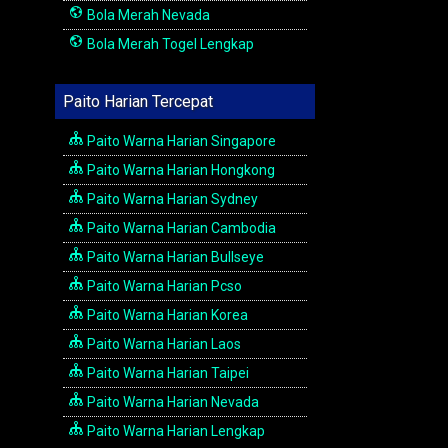
Bola Merah Nevada
Bola Merah Togel Lengkap
Paito Harian Tercepat
Paito Warna Harian Singapore
Paito Warna Harian Hongkong
Paito Warna Harian Sydney
Paito Warna Harian Cambodia
Paito Warna Harian Bullseye
Paito Warna Harian Pcso
Paito Warna Harian Korea
Paito Warna Harian Laos
Paito Warna Harian Taipei
Paito Warna Harian Nevada
Paito Warna Harian Lengkap