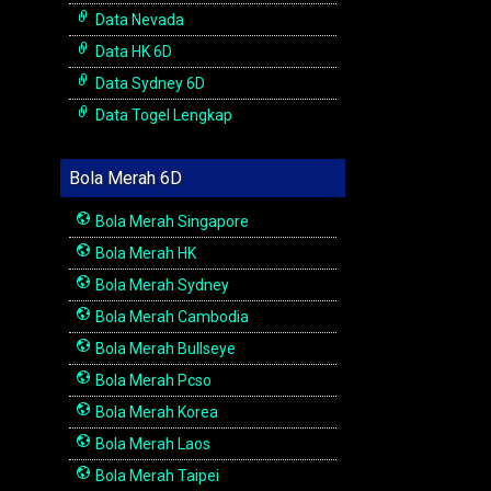
Data Nevada
Data HK 6D
Data Sydney 6D
Data Togel Lengkap
Bola Merah 6D
Bola Merah Singapore
Bola Merah HK
Bola Merah Sydney
Bola Merah Cambodia
Bola Merah Bullseye
Bola Merah Pcso
Bola Merah Korea
Bola Merah Laos
Bola Merah Taipei