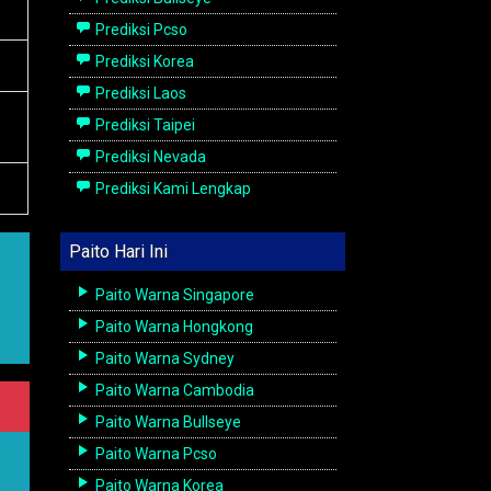
Prediksi Pcso
Prediksi Korea
Prediksi Laos
Prediksi Taipei
Prediksi Nevada
Prediksi Kami Lengkap
Paito Hari Ini
Paito Warna Singapore
Paito Warna Hongkong
Paito Warna Sydney
Paito Warna Cambodia
Paito Warna Bullseye
Paito Warna Pcso
Paito Warna Korea