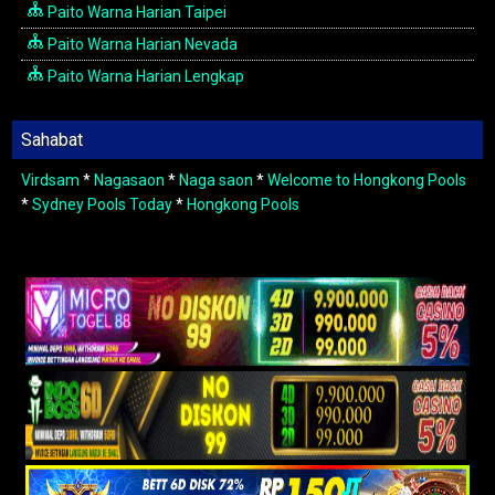
Paito Warna Harian Taipei
Paito Warna Harian Nevada
Paito Warna Harian Lengkap
Sahabat
Virdsam
*
Nagasaon
*
Naga saon
*
Welcome to Hongkong Pools
*
Sydney Pools Today
*
Hongkong Pools