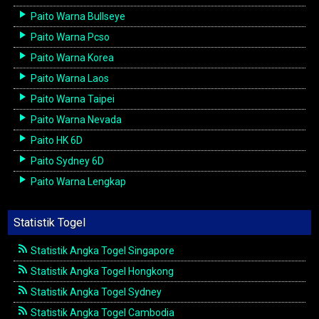
Paito Warna Bullseye
Paito Warna Pcso
Paito Warna Korea
Paito Warna Laos
Paito Warna Taipei
Paito Warna Nevada
Paito HK 6D
Paito Sydney 6D
Paito Warna Lengkap
Statistik Togel
Statistik Angka Togel Singapore
Statistik Angka Togel Hongkong
Statistik Angka Togel Sydney
Statistik Angka Togel Cambodia