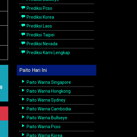
Prediksi Pcso
Prediksi Korea
Prediksi Laos
Prediksi Taipei
Prediksi Nevada
Prediksi Kami Lengkap
Paito Hari Ini
Paito Warna Singapore
ng
Paito Warna Hongkong
Paito Warna Sydney
Paito Warna Cambodia
Paito Warna Bullseye
Paito Warna Pcso
Paito Warna Korea