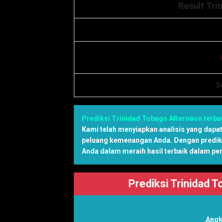
Result Tri
S
Prediksi Trinidad Tobago Afternoon terba
Kami telah menyiapkan analisis yang da
peluang kemenangan Anda. Dengan prediks
Anda dalam meraih hasil terbaik dalam pe
Prediksi Trinidad 
Angk