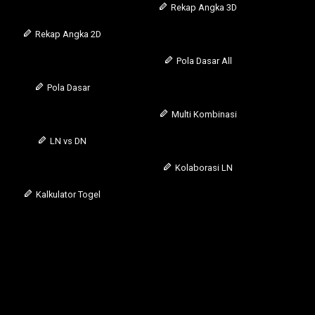
Rekap Angka 3D
Rekap Angka 2D
Pola Dasar All
Pola Dasar
Multi Kombinasi
LN vs DN
Kolaborasi LN
Kalkulator Togel