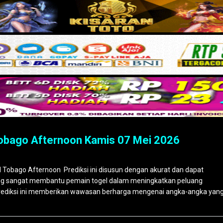
 Tobago Afternoon Kamis 07 Mei 2026
 Tobago Afternoon Prediksi ini disusun dengan akurat dan dapat
ng sangat membantu pemain togel dalam meningkatkan peluang
prediksi ini memberikan wawasan berharga mengenai angka-angka yan