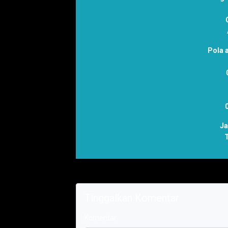
Pola 
Ja
T
Tinggalkan Komentar
Komentar