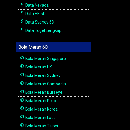
Data Nevada
Data HK 6D
Data Sydney 6D
Data Togel Lengkap
Bola Merah 6D
Bola Merah Singapore
Bola Merah HK
Bola Merah Sydney
Bola Merah Cambodia
Bola Merah Bullseye
Bola Merah Pcso
Bola Merah Korea
Bola Merah Laos
Bola Merah Taipei