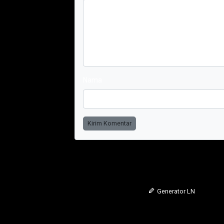
Nama
Kirim Komentar
Generator LN