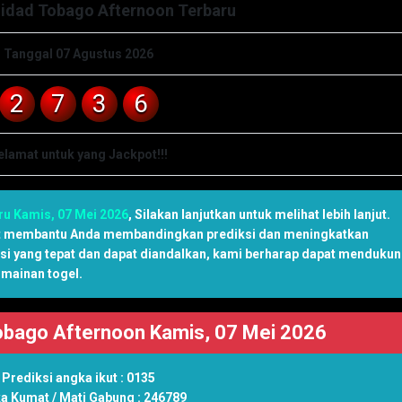
nidad Tobago Afternoon Terbaru
Tanggal 07 Agustus 2026
2
7
3
6
elamat untuk yang Jackpot!!!
ru Kamis, 07 Mei 2026
,
Silakan lanjutkan untuk melihat lebih lanjut.
pat membantu Anda membandingkan prediksi dan meningkatkan
i yang tepat dan dapat diandalkan, kami berharap dapat menduku
rmainan togel.
Tobago Afternoon Kamis, 07 Mei 2026
Prediksi angka ikut :
0135
a Kumat / Mati Gabung :
246789