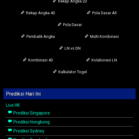
Rekap Angka 2D
Rekap Angka 4D
Pola Dasar All
Pola Dasar
Pembalik Angka
Multi Kombinasi
LN vs DN
Kombinasi 4D
Kolaborasi LN
Kalkulator Togel
Prediksi Hari Ini
Live HK
Prediksi Singapore
Prediksi Hongkong
Prediksi Sydney