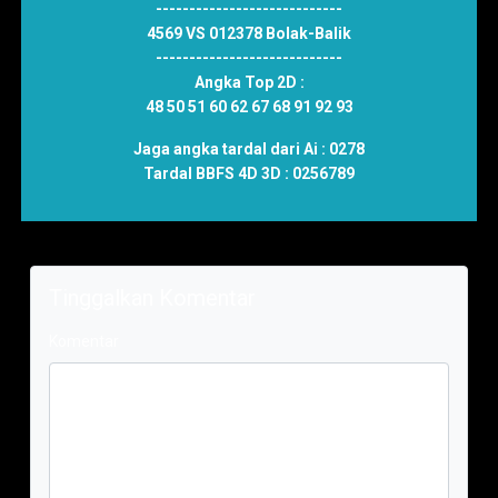
----------------------------
4569
VS
012378 Bolak-Balik
----------------------------
Angka Top 2D :
48 50 51 60 62 67 68 91 92 93
Jaga angka tardal dari Ai :
0278
Tardal BBFS 4D 3D :
0256789
Tinggalkan Komentar
Komentar