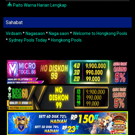
Paito Warna Harian Lengkap
Sahabat
Virdsam
*
Nagasaon
*
Naga saon
*
Welcome to Hongkong Pools
*
Sydney Pools Today
*
Hongkong Pools