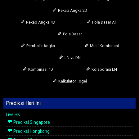
Rekap Angka 2D
Rekap Angka 4D
Pola Dasar All
Pola Dasar
Pembalik Angka
Multi Kombinasi
LN vs DN
Kombinasi 4D
Kolaborasi LN
Kalkulator Togel
Prediksi Hari Ini
Live HK
Prediksi Singapore
Prediksi Hongkong