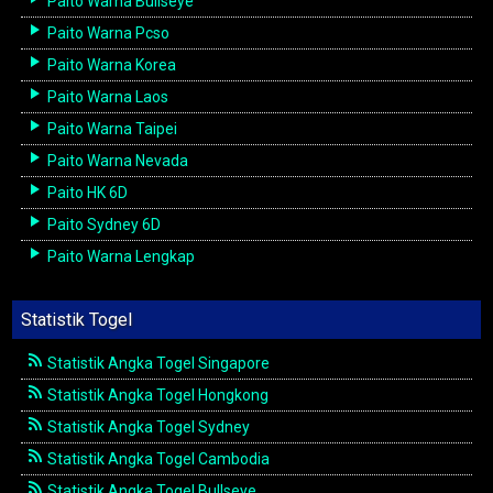
Paito Warna Bullseye
Paito Warna Pcso
Paito Warna Korea
Paito Warna Laos
Paito Warna Taipei
Paito Warna Nevada
Paito HK 6D
Paito Sydney 6D
Paito Warna Lengkap
Statistik Togel
Statistik Angka Togel Singapore
Statistik Angka Togel Hongkong
Statistik Angka Togel Sydney
Statistik Angka Togel Cambodia
Statistik Angka Togel Bullseye