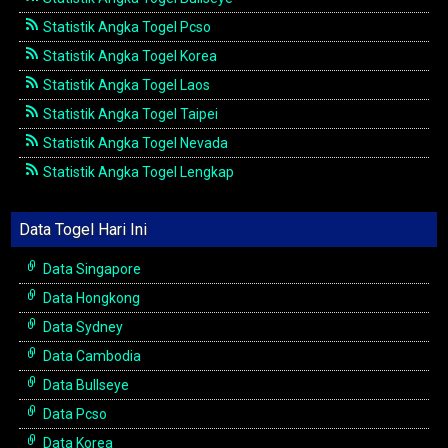
Statistik Angka Togel Pcso
Statistik Angka Togel Korea
Statistik Angka Togel Laos
Statistik Angka Togel Taipei
Statistik Angka Togel Nevada
Statistik Angka Togel Lengkap
Data Togel Hari Ini
Data Singapore
Data Hongkong
Data Sydney
Data Cambodia
Data Bullseye
Data Pcso
Data Korea