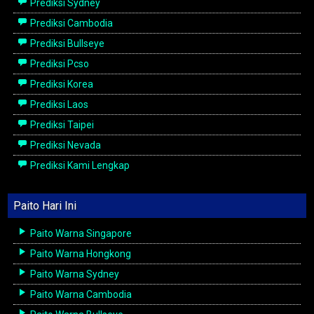
Prediksi Sydney
Prediksi Cambodia
Prediksi Bullseye
Prediksi Pcso
Prediksi Korea
Prediksi Laos
Prediksi Taipei
Prediksi Nevada
Prediksi Kami Lengkap
Paito Hari Ini
Paito Warna Singapore
Paito Warna Hongkong
Paito Warna Sydney
Paito Warna Cambodia