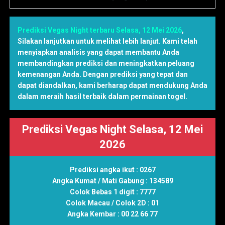
Prediksi Vegas Night terbaru Selasa, 12 Mei 2026
,
Silakan lanjutkan untuk melihat lebih lanjut. Kami telah
menyiapkan analisis yang dapat membantu Anda
membandingkan prediksi dan meningkatkan peluang
kemenangan Anda. Dengan prediksi yang tepat dan
dapat diandalkan, kami berharap dapat mendukung Anda
dalam meraih hasil terbaik dalam permainan togel.
Prediksi Vegas Night Selasa, 12 Mei
2026
Prediksi angka ikut :
0267
Angka Kumat / Mati Gabung :
134589
Colok Bebas 1 digit :
7777
Colok Macau / Colok 2D :
01
Angka Kembar :
00 22 66 77