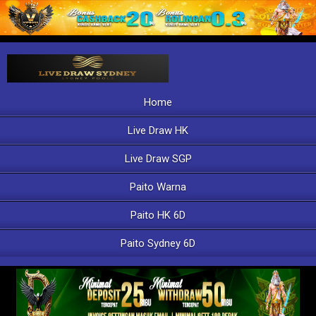
Home
Live Draw HK
Live Draw SGP
Paito Warna
Paito HK 6D
Paito Sydney 6D