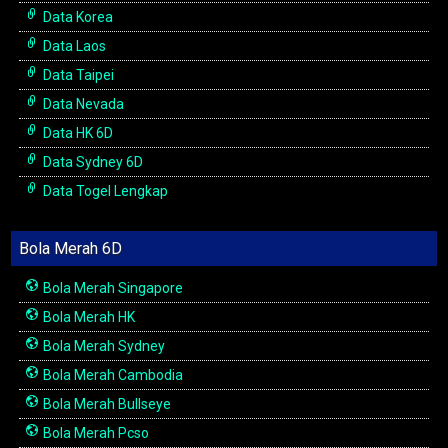
Data Korea
Data Laos
Data Taipei
Data Nevada
Data HK 6D
Data Sydney 6D
Data Togel Lengkap
Bola Merah 6D
Bola Merah Singapore
Bola Merah HK
Bola Merah Sydney
Bola Merah Cambodia
Bola Merah Bullseye
Bola Merah Pcso