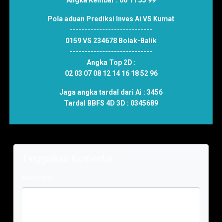
Angka Kembar :
00 11 55 99
Pola aduan Prediksi Inves Ai VS Kumat
----------------------------
0159
VS
234678 Bolak-Balik
----------------------------
Angka Top 2D :
02 03 07 08 12 14 16 18 52 96
Jaga angka tardal dari Ai :
3456
Tardal BBFS 4D 3D :
0345689
Tinggalkan Komentar
Komentar