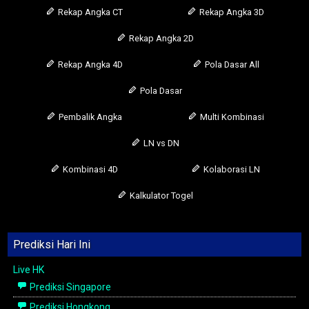
Rekap Angka CT
Rekap Angka 3D
Rekap Angka 2D
Rekap Angka 4D
Pola Dasar All
Pola Dasar
Pembalik Angka
Multi Kombinasi
LN vs DN
Kombinasi 4D
Kolaborasi LN
Kalkulator Togel
Prediksi Hari Ini
Live HK
Prediksi Singapore
Prediksi Hongkong