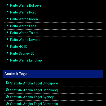
Paito Warna Bullseye
Paito Warna Pcso
Paito Warna Korea
Paito Warna Laos
Paito Warna Taipei
Paito Warna Nevada
Paito HK 6D
Paito Sydney 6D
Paito Warna Lengkap
Statistik Togel
Statistik Angka Togel Singapore
Statistik Angka Togel Hongkong
Statistik Angka Togel Sydney
Statistik Angka Togel Cambodia