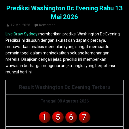
Prediksi Washington Dc Evening Rabu 13
Mei 2026
12 Mei 2026
Komentar
Live Draw Sydney
memberikan prediksi Washington Dc Evening
Prediksi ini disusun dengan akurat dan dapat dipercaya,
menawarkan analisis mendalam yang sangat membantu
pemain togel dalam meningkatkan peluang kemenangan
mereka. Disajikan dengan jelas, prediksi ini memberikan
wawasan berharga mengenai angka-angka yang berpotensi
muncul hari ini.
Result Washington Dc Evening Terbaru
Tanggal 08 Agustus 2026
1
5
6
7