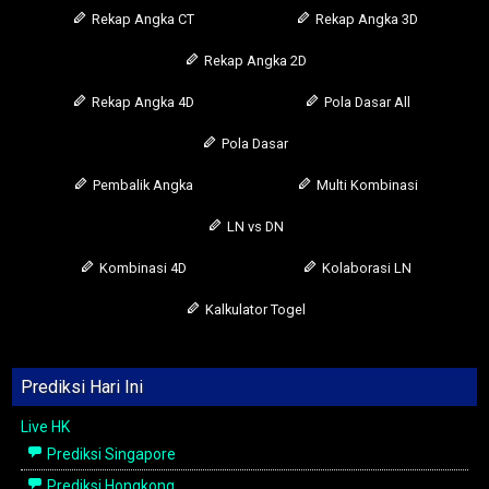
Rekap Angka CT
Rekap Angka 3D
Rekap Angka 2D
Rekap Angka 4D
Pola Dasar All
Pola Dasar
Pembalik Angka
Multi Kombinasi
LN vs DN
Kombinasi 4D
Kolaborasi LN
Kalkulator Togel
Prediksi Hari Ini
Live HK
Prediksi Singapore
Prediksi Hongkong