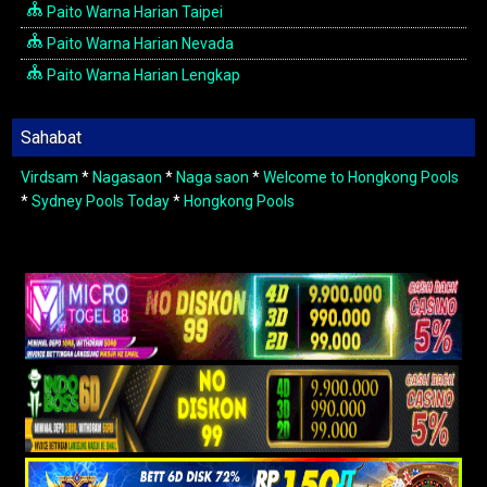
Paito Warna Harian Taipei
Paito Warna Harian Nevada
Paito Warna Harian Lengkap
Sahabat
Virdsam
*
Nagasaon
*
Naga saon
*
Welcome to Hongkong Pools
*
Sydney Pools Today
*
Hongkong Pools