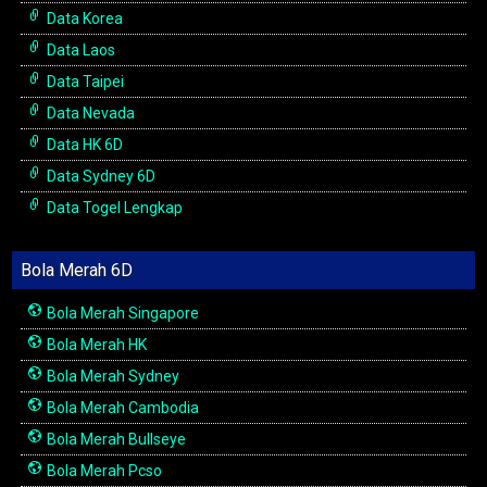
Data Korea
Data Laos
Data Taipei
Data Nevada
Data HK 6D
Data Sydney 6D
Data Togel Lengkap
Bola Merah 6D
Bola Merah Singapore
Bola Merah HK
Bola Merah Sydney
Bola Merah Cambodia
Bola Merah Bullseye
Bola Merah Pcso