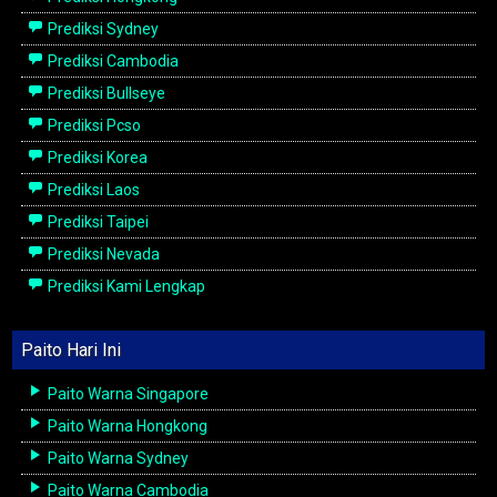
Prediksi Sydney
Prediksi Cambodia
Prediksi Bullseye
Prediksi Pcso
Prediksi Korea
Prediksi Laos
Prediksi Taipei
Prediksi Nevada
Prediksi Kami Lengkap
Paito Hari Ini
Paito Warna Singapore
Paito Warna Hongkong
Paito Warna Sydney
Paito Warna Cambodia