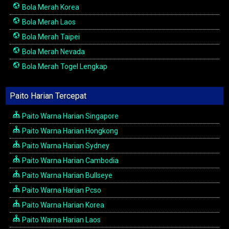
Bola Merah Korea
Bola Merah Laos
Bola Merah Taipei
Bola Merah Nevada
Bola Merah Togel Lengkap
Paito Harian Tercepat
Paito Warna Harian Singapore
Paito Warna Harian Hongkong
Paito Warna Harian Sydney
Paito Warna Harian Cambodia
Paito Warna Harian Bullseye
Paito Warna Harian Pcso
Paito Warna Harian Korea
Paito Warna Harian Laos