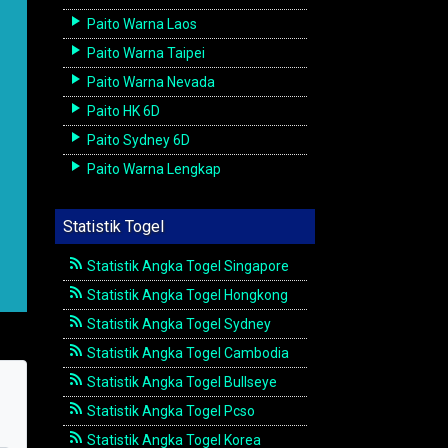
Paito Warna Laos
Paito Warna Taipei
Paito Warna Nevada
Paito HK 6D
Paito Sydney 6D
Paito Warna Lengkap
Statistik Togel
Statistik Angka Togel Singapore
Statistik Angka Togel Hongkong
Statistik Angka Togel Sydney
Statistik Angka Togel Cambodia
Statistik Angka Togel Bullseye
Statistik Angka Togel Pcso
Statistik Angka Togel Korea