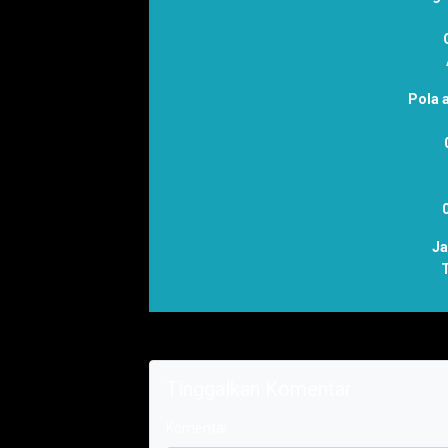
Pola 
Ja
T
Tinggalkan Komentar
Komentar