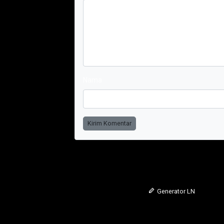
Nama
Kirim Komentar
Generator LN