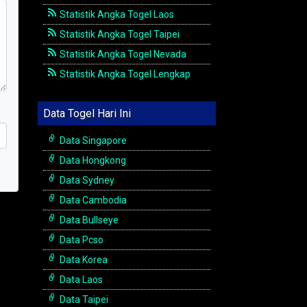
Statistik Angka Togel Laos
Statistik Angka Togel Taipei
Statistik Angka Togel Nevada
Statistik Angka Togel Lengkap
Data Togel Hari Ini
Data Singapore
Data Hongkong
Data Sydney
Data Cambodia
Data Bullseye
Data Pcso
Data Korea
Data Laos
Data Taipei