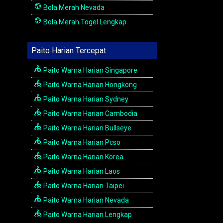
Bola Merah Nevada
Bola Merah Togel Lengkap
Paito Harian Tercepat
Paito Warna Harian Singapore
Paito Warna Harian Hongkong
Paito Warna Harian Sydney
Paito Warna Harian Cambodia
Paito Warna Harian Bullseye
Paito Warna Harian Pcso
Paito Warna Harian Korea
Paito Warna Harian Laos
Paito Warna Harian Taipei
Paito Warna Harian Nevada
Paito Warna Harian Lengkap