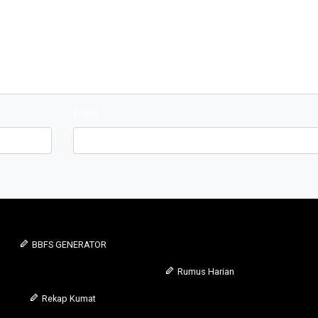
Email
BBFS GENERATOR
Rumus Harian
Rekap Kumat