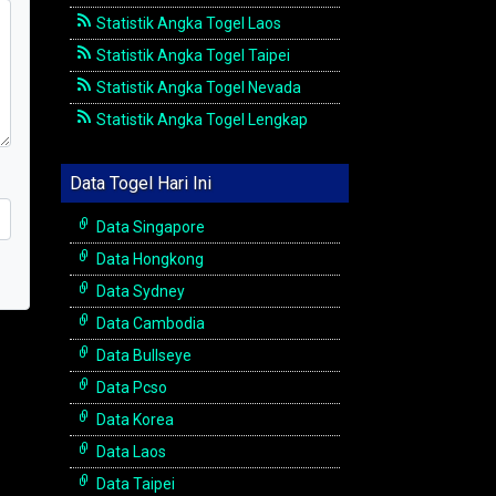
Statistik Angka Togel Laos
Statistik Angka Togel Taipei
Statistik Angka Togel Nevada
Statistik Angka Togel Lengkap
Data Togel Hari Ini
Data Singapore
Data Hongkong
Data Sydney
Data Cambodia
Data Bullseye
Data Pcso
Data Korea
Data Laos
Data Taipei