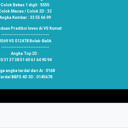
Colok Bebas 1 digit :
5555
Colok Macau / Colok 2D :
32
Angka Kembar :
33 55 66 99
aduan Prediksi Inves Ai VS Kumat
----------------------------
3569
VS
012478 Bolak-Balik
----------------------------
Angka Top 2D :
30 31 37 38 51 60 61 64 90 94
ga angka tardal dari Ai :
0168
ardal BBFS 4D 3D :
0145678