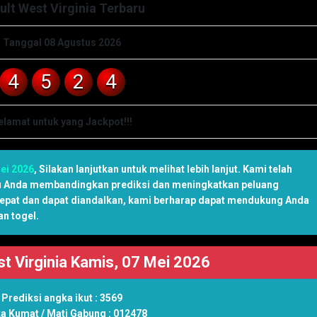
ult West Virginia Terbaru
Tanggal 08 Agustus 2026
4
5
2
4
elamat untuk yang Jackpot!!!
Mei 2026
,
Silakan lanjutkan untuk melihat lebih lanjut. Kami telah
u Anda membandingkan prediksi dan meningkatkan peluang
epat dan dapat diandalkan, kami berharap dapat mendukung Anda
n togel.
st Virginia Kamis, 07 Mei 2026
Prediksi angka ikut :
3569
a Kumat / Mati Gabung :
012478