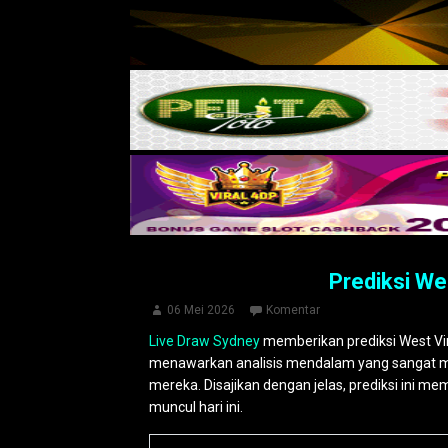
Prediksi We
06 Mei 2026
Komentar
Live Draw Sydney
memberikan prediksi West Virg
menawarkan analisis mendalam yang sangat 
mereka. Disajikan dengan jelas, prediksi ini
muncul hari ini.