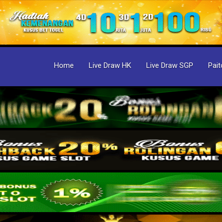
Home
Live Draw HK
Live Draw SGP
Pai