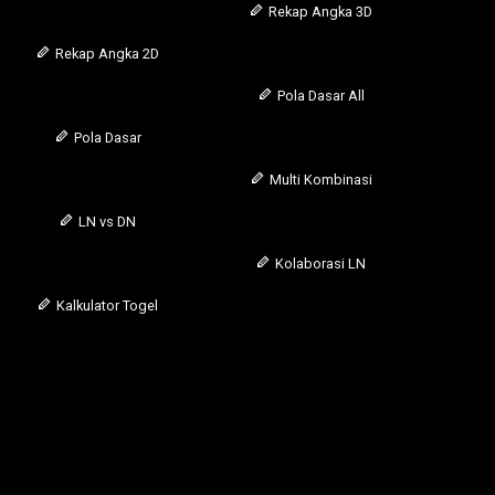
Rekap Angka 3D
Rekap Angka 2D
Pola Dasar All
Pola Dasar
Multi Kombinasi
LN vs DN
Kolaborasi LN
Kalkulator Togel