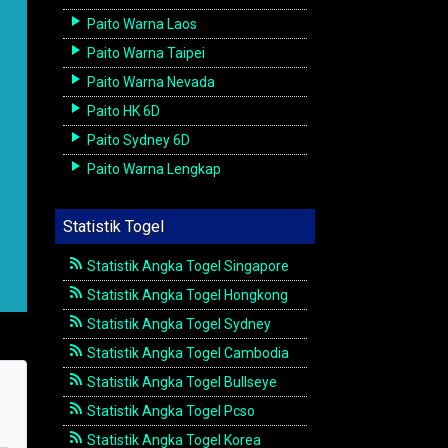
Paito Warna Laos
Paito Warna Taipei
Paito Warna Nevada
Paito HK 6D
Paito Sydney 6D
Paito Warna Lengkap
Statistik Togel
Statistik Angka Togel Singapore
Statistik Angka Togel Hongkong
Statistik Angka Togel Sydney
Statistik Angka Togel Cambodia
Statistik Angka Togel Bullseye
Statistik Angka Togel Pcso
Statistik Angka Togel Korea