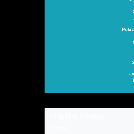
Pola 
Ja
T
Tinggalkan Komentar
Komentar