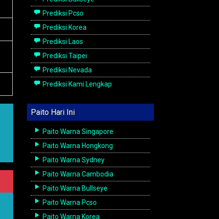
Prediksi Pcso
Prediksi Korea
Prediksi Laos
Prediksi Taipei
Prediksi Nevada
Prediksi Kami Lengkap
Paito Hari Ini
Paito Warna Singapore
Paito Warna Hongkong
Paito Warna Sydney
Paito Warna Cambodia
Paito Warna Bullseye
Paito Warna Pcso
Paito Warna Korea