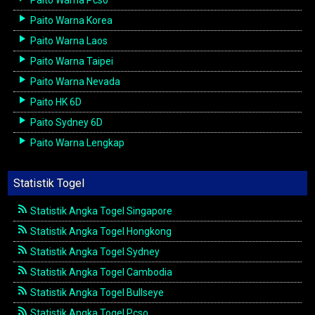
Paito Warna Korea
Paito Warna Laos
Paito Warna Taipei
Paito Warna Nevada
Paito HK 6D
Paito Sydney 6D
Paito Warna Lengkap
Statistik Togel
Statistik Angka Togel Singapore
Statistik Angka Togel Hongkong
Statistik Angka Togel Sydney
Statistik Angka Togel Cambodia
Statistik Angka Togel Bullseye
Statistik Angka Togel Pcso