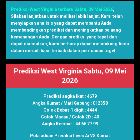
Prediksi West Virginia terbaru Sabtu, 09 Mei 2026
,
Silakan lanjutkan untuk melihat lebih lanjut. Kami telah
menyiapkan analisis yang dapat membantu Anda
membandingkan prediksi dan meningkatkan peluang
kemenangan Anda. Dengan prediksi yang tepat dan
dapat diandalkan, kami berharap dapat mendukung Anda
dalam meraih hasil terbaik dalam permainan togel.
Prediksi West Virginia Sabtu, 09 Mei
2026
Prediksi angka ikut :
4679
Angka Kumat / Mati Gabung :
012358
Colok Bebas 1 digit :
4444
Colok Macau / Colok 2D :
40
Angka Kembar :
44 66 77 99
Pola aduan Prediksi Inves Ai VS Kumat