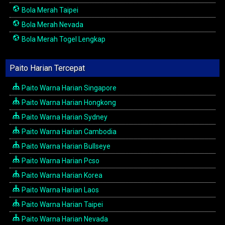
Bola Merah Taipei
Bola Merah Nevada
Bola Merah Togel Lengkap
Paito Harian Tercepat
Paito Warna Harian Singapore
Paito Warna Harian Hongkong
Paito Warna Harian Sydney
Paito Warna Harian Cambodia
Paito Warna Harian Bullseye
Paito Warna Harian Pcso
Paito Warna Harian Korea
Paito Warna Harian Laos
Paito Warna Harian Taipei
Paito Warna Harian Nevada