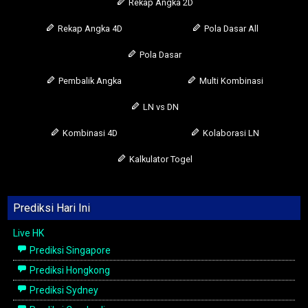
Rekap Angka 2D
Rekap Angka 4D
Pola Dasar All
Pola Dasar
Pembalik Angka
Multi Kombinasi
LN vs DN
Kombinasi 4D
Kolaborasi LN
Kalkulator Togel
Prediksi Hari Ini
Live HK
Prediksi Singapore
Prediksi Hongkong
Prediksi Sydney