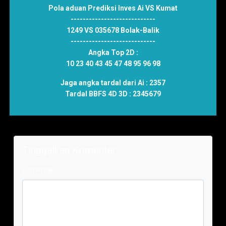
Pola aduan Prediksi Inves Ai VS Kumat
----------------------------
1249
VS
035678 Bolak-Balik
----------------------------
Angka Top 2D :
10 23 40 43 45 47 48 95 96 98
Jaga angka tardal dari Ai :
2357
Tardal BBFS 4D 3D :
2345679
Tinggalkan Komentar
Komentar