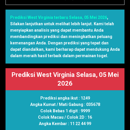
Prediksi West Virginia terbaru Selasa, 05 Mei 2026
,
Silakan lanjutkan untuk melihat lebih lanjut. Kami telah
menyiapkan analisis yang dapat membantu Anda
membandingkan prediksi dan meningkatkan peluang
kemenangan Anda. Dengan prediksi yang tepat dan
dapat diandalkan, kami berharap dapat mendukung Anda
dalam meraih hasil terbaik dalam permainan togel.
Prediksi West Virginia Selasa, 05 Mei
2026
Prediksi angka ikut :
1249
Angka Kumat / Mati Gabung :
035678
Colok Bebas 1 digit :
9999
Colok Macau / Colok 2D :
16
Angka Kembar :
11 22 44 99