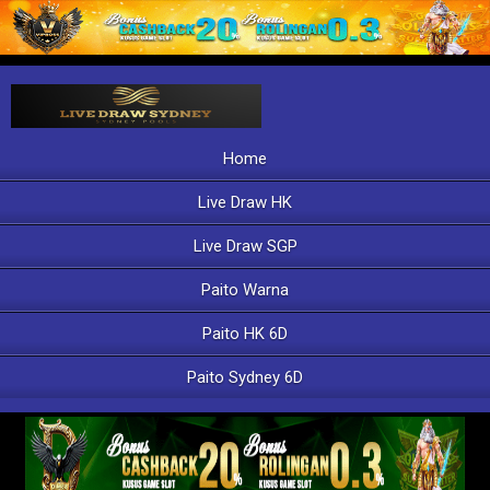
Home
Live Draw HK
Live Draw SGP
Paito Warna
Paito HK 6D
Paito Sydney 6D