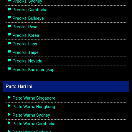
Prediksi Sydney
Prediksi Cambodia
Prediksi Bullseye
Prediksi Pcso
Prediksi Korea
Prediksi Laos
Prediksi Taipei
Prediksi Nevada
Prediksi Kami Lengkap
Paito Hari Ini
Paito Warna Singapore
Paito Warna Hongkong
Paito Warna Sydney
Paito Warna Cambodia