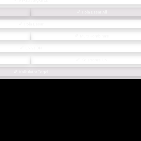
Rekap Angka 2D
Pola Dasar All
Pola Dasar
Multi Kombinasi
LN vs DN
Kolaborasi LN
Kalkulator Togel