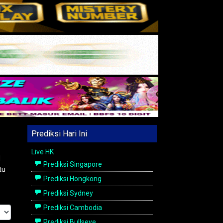
Prediksi Hari Ini
Live HK
d
Prediksi Singapore
tu
Prediksi Hongkong
Prediksi Sydney
Prediksi Cambodia
Prediksi Bullseye