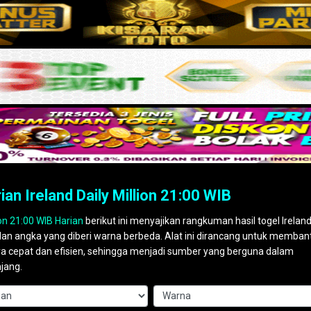
an Ireland Daily Million 21:00 WIB
ion 21:00 WIB Harian
berikut ini menyajikan rangkuman hasil togel Irelan
pilan angka yang diberi warna berbeda. Alat ini dirancang untuk memban
ra cepat dan efisien, sehingga menjadi sumber yang berguna dalam
jang.