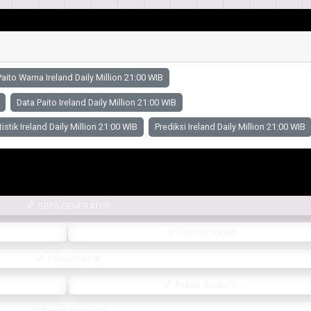
Paito Warna Ireland Daily Million 21:00 WIB
Data Paito Ireland Daily Million 21:00 WIB
tistik Ireland Daily Million 21:00 WIB
Prediksi Ireland Daily Million 21:00 WIB
BBFS GENERATOR
Rumus Harian
Rekap Kumat
Rekap Angka 3D