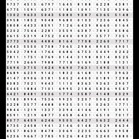
9
7
3
7
1
4
5
1
5
6
6
7
9
7
7
1
6
4
5
9
8
1
8
8
7
6
2
2
8
1
4
3
8
1
9
6
7
7
5
3
1
5
9
1
1
6
3
7
1
8
1
1
8
5
4
1
0
9
1
1
7
1
3
5
8
9
3
9
6
6
1
3
0
2
2
9
6
3
3
6
5
0
4
3
7
5
0
8
0
8
9
3
8
7
6
6
3
6
5
2
5
1
4
8
3
0
9
5
8
4
1
8
5
2
7
9
0
4
8
3
9
6
8
0
8
0
1
0
3
3
7
2
3
6
9
4
8
4
5
9
5
8
0
8
8
4
4
3
3
6
8
5
9
1
1
7
1
2
6
8
6
4
3
9
3
8
6
6
0
6
0
1
6
4
1
5
2
0
2
2
7
5
4
4
8
2
2
8
1
9
3
5
5
9
5
6
3
8
7
6
7
8
9
3
3
8
5
8
6
5
0
6
1
5
6
5
3
1
9
1
4
7
5
2
7
3
4
0
0
0
0
9
3
7
1
3
5
7
7
5
7
3
5
1
6
2
7
7
3
1
9
5
4
6
1
4
4
8
4
3
8
1
6
4
1
7
7
0
8
8
2
2
6
0
6
7
7
1
7
8
6
4
4
3
7
5
5
5
0
5
0
7
0
8
8
7
0
6
5
2
2
9
8
4
3
8
9
4
5
9
4
9
0
1
1
5
0
4
2
6
7
8
9
4
4
1
7
6
4
1
0
6
8
6
5
6
7
5
3
8
5
4
4
9
4
0
2
4
2
6
7
8
1
1
2
1
7
5
1
6
0
7
6
9
6
0
1
4
4
8
3
1
9
8
8
8
3
1
4
5
8
5
2
5
7
7
7
1
9
1
2
6
6
9
6
7
9
8
8
7
7
7
1
8
9
6
1
6
9
6
2
1
8
8
7
1
1
3
1
4
5
6
9
4
4
3
7
1
5
6
1
4
2
4
6
9
6
9
0
9
7
6
3
1
4
1
4
9
5
5
9
9
5
1
6
8
6
8
9
8
6
2
3
9
3
9
1
4
2
6
1
8
3
2
5
6
1
6
8
5
1
0
1
9
1
3
9
6
3
9
4
1
4
7
2
0
9
0
6
6
0
1
8
1
9
5
4
5
2
7
4
4
0
0
0
0
1
8
9
8
7
2
9
8
8
8
0
8
3
2
7
0
2
1
3
9
4
4
3
7
1
1
1
0
1
8
3
6
3
9
9
3
6
3
9
2
9
0
7
7
5
4
4
5
9
1
8
8
4
3
7
1
0
1
1
6
9
9
5
5
2
1
8
4
3
5
8
3
6
9
9
5
4
7
2
6
4
2
1
3
8
4
8
1
9
3
5
3
6
9
1
7
7
4
2
3
5
8
7
6
4
1
4
8
3
8
3
2
9
2
1
1
8
0
8
8
9
9
4
4
7
5
3
6
9
9
9
2
5
7
3
2
0
7
7
5
0
6
2
8
4
4
4
0
4
0
2
2
8
1
3
5
7
7
5
4
4
8
8
7
0
9
3
5
8
5
1
1
0
1
0
2
6
3
9
1
7
7
1
8
9
8
4
4
8
1
2
1
9
1
1
3
3
7
1
3
3
9
4
4
4
1
4
6
1
4
1
9
1
1
3
9
1
1
2
8
5
9
1
1
1
2
1
9
1
6
8
7
7
5
3
4
5
8
4
6
4
3
1
4
6
5
1
0
1
7
0
1
7
8
8
0
7
7
5
6
4
5
9
5
6
2
4
6
1
9
5
0
5
5
6
4
2
7
9
5
6
3
2
5
2
4
4
4
8
8
7
3
5
8
2
4
5
8
4
1
9
4
1
5
2
1
4
6
1
0
1
4
8
3
3
5
2
9
2
8
6
3
4
7
8
5
5
7
3
8
6
3
0
3
8
4
7
8
6
3
0
6
9
6
2
2
3
5
8
6
6
6
3
9
0
9
5
8
4
6
2
3
6
9
9
6
6
7
4
3
7
8
5
4
9
5
2
6
8
8
4
2
9
2
5
2
4
0
4
9
8
8
0
8