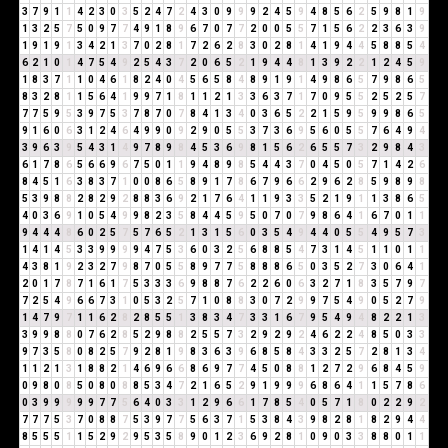
3
7
9
1
1
4
2
3
0
3
5
2
4
7
2
4
3
0
9
9
9
2
4
5
9
4
8
5
6
2
5
9
8
1
9
1
3
2
5
7
5
0
9
7
7
4
9
1
8
9
6
7
0
7
7
2
0
0
5
5
7
1
5
6
2
2
3
6
3
9
1
9
1
9
1
3
4
2
1
3
7
0
2
8
1
7
2
6
2
8
3
0
2
8
1
4
1
9
4
4
5
8
8
5
4
6
2
1
0
1
4
7
5
4
9
2
5
4
3
7
2
0
6
5
2
1
9
4
4
8
1
3
9
2
2
1
2
4
5
9
1
8
3
7
1
1
0
4
6
1
8
2
4
0
4
5
6
5
8
4
8
9
1
9
1
4
9
8
6
5
7
9
8
6
5
8
3
2
8
1
1
5
6
4
1
9
9
7
1
8
1
1
2
1
3
3
6
3
7
1
7
0
9
5
5
2
5
2
5
7
7
7
5
9
5
3
9
7
5
3
7
8
7
0
7
8
4
1
3
4
0
3
6
5
2
2
1
5
9
5
9
9
8
6
5
9
1
6
0
6
3
1
2
4
6
4
9
9
0
9
2
9
0
5
5
3
7
3
6
9
5
6
0
5
5
7
6
4
9
4
3
9
6
3
9
5
4
3
1
4
9
7
8
9
8
4
5
3
6
9
8
1
5
6
2
6
5
5
7
3
2
9
8
4
3
6
1
7
8
6
5
6
6
9
6
7
5
0
1
1
9
4
8
9
8
5
4
4
3
7
0
4
5
0
5
7
1
4
2
6
8
4
5
1
6
3
8
3
7
1
0
0
8
6
5
8
9
1
7
8
6
7
9
6
6
2
9
6
2
8
5
9
8
9
8
5
3
9
8
8
2
8
2
9
2
8
8
3
6
9
2
1
7
6
4
1
1
9
3
3
5
2
1
9
1
1
3
8
6
5
4
0
3
6
9
1
0
5
4
9
9
8
2
3
5
8
4
4
5
9
5
0
7
0
7
9
8
6
4
1
6
7
0
1
1
9
4
4
4
8
6
0
2
5
7
5
7
6
5
2
1
3
1
5
6
0
3
5
4
9
4
4
0
5
5
4
9
5
7
3
1
4
1
4
5
3
3
9
9
9
9
4
7
5
3
6
0
3
2
5
6
8
8
5
4
7
3
1
4
5
1
1
0
1
1
4
3
8
1
9
2
3
2
7
9
8
7
0
5
5
8
9
7
7
5
8
8
8
6
5
0
3
5
2
7
3
0
6
4
1
2
0
1
7
8
7
1
6
1
7
5
3
3
3
6
9
8
8
7
6
2
2
6
0
6
3
2
7
1
8
3
5
7
9
7
7
2
5
4
9
6
6
7
3
1
0
5
3
2
5
7
1
0
8
8
3
0
7
2
9
9
7
5
4
9
0
5
2
7
9
1
4
7
9
7
1
1
6
2
8
2
8
5
5
1
3
8
3
4
7
3
3
1
6
7
9
5
4
9
4
8
2
2
1
3
3
9
9
8
8
0
7
6
2
8
5
2
9
8
8
2
5
5
7
3
2
9
2
9
2
4
6
2
2
4
8
5
0
3
3
9
7
3
5
8
0
8
2
5
7
9
2
8
1
9
8
3
6
3
9
6
8
5
8
4
3
3
2
5
7
2
8
1
3
4
1
1
2
1
3
1
8
8
2
1
4
6
9
6
6
8
6
9
7
7
4
5
0
8
8
1
2
7
2
9
6
8
4
5
9
0
9
8
0
8
5
0
8
0
8
8
5
3
4
7
2
1
6
5
2
9
1
9
9
9
6
8
6
4
1
1
5
7
8
6
0
3
9
9
9
9
9
7
7
5
6
4
0
3
3
1
2
9
6
6
1
7
8
5
4
0
5
7
1
8
0
2
2
9
2
7
7
7
5
3
7
0
8
8
7
5
3
9
7
7
5
6
3
7
1
5
3
8
4
3
9
8
2
8
1
8
2
9
4
4
8
5
5
5
1
1
5
2
9
2
9
5
3
5
8
9
0
1
2
3
6
9
2
8
1
0
9
0
3
3
8
8
0
1
1