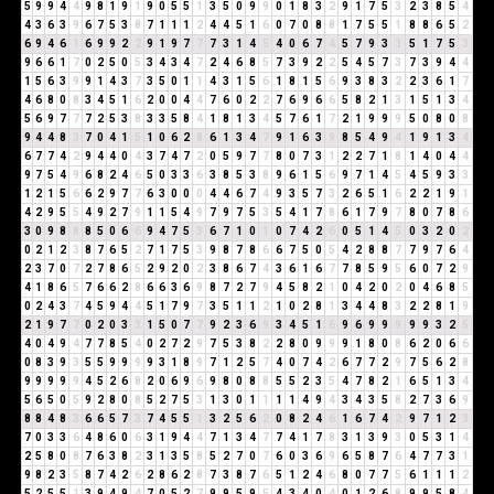
5
9
9
4
4
9
8
1
9
1
9
0
5
5
1
3
5
0
9
9
0
1
8
3
2
9
1
7
5
3
2
3
8
5
4
4
3
6
3
9
6
7
5
3
8
7
1
1
1
2
4
4
5
1
6
0
7
0
8
8
1
7
5
5
1
8
8
6
5
2
6
9
4
6
1
6
9
9
2
2
9
1
9
7
7
7
3
1
4
5
4
0
6
7
4
5
7
9
3
3
5
1
7
5
3
9
6
6
1
7
0
2
5
0
5
3
4
3
4
7
2
4
6
8
5
7
3
9
2
2
5
4
5
7
3
7
3
9
4
4
1
5
6
3
9
9
1
4
3
7
3
5
0
1
1
4
3
1
5
6
1
8
1
5
6
9
3
8
3
2
2
3
6
1
7
4
6
8
0
8
3
4
5
1
6
2
0
0
4
4
7
6
0
2
2
7
6
9
6
6
5
8
2
1
3
1
5
1
3
4
5
6
9
7
7
7
2
5
3
8
3
3
5
8
4
1
8
1
3
4
5
7
6
1
7
2
1
9
9
9
5
0
8
0
8
9
4
4
8
3
7
0
4
1
5
1
0
6
2
8
6
1
3
4
7
9
1
6
3
9
8
5
4
9
4
1
9
1
3
4
6
7
7
4
2
9
4
4
0
4
3
7
4
7
2
0
5
9
7
7
8
0
7
3
1
2
2
7
1
8
1
4
0
4
4
9
7
5
4
9
6
8
2
4
6
5
0
3
3
6
3
8
5
3
8
9
6
1
5
6
9
7
1
4
5
4
5
9
3
3
1
2
1
5
6
6
2
9
7
7
6
3
0
0
0
4
4
6
7
4
9
3
5
7
3
2
6
5
1
6
2
2
1
9
1
4
2
9
5
5
4
9
2
7
9
1
1
5
4
9
7
9
7
5
3
5
4
1
7
8
6
1
7
9
7
8
0
7
8
6
3
0
9
8
8
8
5
0
6
6
9
4
7
5
3
6
7
1
0
1
0
7
4
2
6
0
5
1
4
5
0
3
2
0
2
0
2
1
2
3
8
7
6
5
2
7
1
7
5
3
9
8
7
8
6
6
7
5
0
5
4
2
8
8
7
7
9
7
6
4
2
3
7
0
7
2
7
8
6
5
2
9
2
0
2
3
8
6
7
4
3
6
1
6
7
7
8
5
9
5
6
0
7
2
9
4
1
8
6
5
7
6
6
2
8
6
6
3
6
9
8
7
2
7
9
4
5
8
2
1
0
4
2
0
2
0
4
6
8
5
0
2
4
3
7
4
5
9
4
4
5
1
7
9
7
3
5
1
1
2
1
0
2
8
1
3
4
4
8
3
2
2
8
1
9
2
1
9
7
7
0
2
0
3
3
1
5
0
7
7
9
2
3
6
9
3
4
5
1
6
9
6
9
9
9
9
9
3
2
5
4
0
4
9
4
7
7
8
5
4
0
2
7
2
9
7
5
3
8
2
2
8
0
9
9
9
1
8
0
8
6
2
0
6
6
0
8
3
9
3
5
5
9
9
9
9
3
1
8
9
7
1
2
5
7
4
0
7
4
2
6
7
7
2
9
7
5
6
2
8
9
9
9
9
9
4
5
2
6
8
2
0
6
9
6
9
8
0
8
8
5
5
2
3
5
4
7
8
2
1
6
5
1
3
4
5
6
5
0
5
9
2
8
0
8
5
2
7
5
3
1
3
0
1
1
1
1
4
9
4
3
4
3
5
8
2
7
3
6
9
8
8
4
8
3
6
6
5
7
3
7
4
5
5
1
3
2
5
6
2
0
8
2
4
6
1
6
7
4
2
9
7
1
2
3
7
0
3
3
6
4
8
6
0
6
3
1
9
4
4
7
1
3
4
7
7
4
1
7
8
3
1
3
9
3
0
5
3
1
4
2
5
8
0
8
7
6
3
8
2
3
1
3
5
8
5
2
7
0
7
6
0
3
6
9
6
5
8
7
6
4
7
7
3
1
9
8
2
3
5
8
7
4
2
6
2
8
6
2
8
7
3
8
7
6
5
1
2
4
6
8
0
7
7
5
6
1
1
1
2
5
2
5
5
1
3
9
4
9
4
7
0
5
2
7
9
9
5
9
5
4
3
4
0
4
0
1
2
6
8
9
9
5
8
4