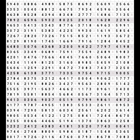
5
9
4
0
4
0
8
8
6
5
4
9
8
9
8
5
8
7
5
3
8
6
9
2
2
5
6
0
9
9
2
5
6
6
3
3
3
5
3
8
0
5
4
0
4
8
8
1
2
3
6
6
7
5
3
7
9
3
4
7
4
5
9
6
6
3
5
6
4
1
8
6
3
8
2
8
5
2
8
1
4
3
9
4
4
8
3
4
8
3
2
7
7
7
5
1
4
8
6
5
7
1
3
5
8
7
8
9
2
2
6
5
9
6
6
5
9
3
2
5
8
0
2
5
7
2
0
1
8
9
1
6
2
8
1
2
2
9
6
6
9
6
5
3
8
5
4
1
3
4
5
3
4
3
7
8
7
7
6
4
3
7
1
8
9
6
9
6
3
9
5
9
9
1
1
3
0
7
2
9
3
1
9
1
1
5
3
8
3
2
4
2
2
5
7
9
9
3
0
3
1
6
1
9
1
5
8
5
4
9
7
2
6
7
4
2
8
2
0
2
7
3
2
6
8
7
5
1
5
6
8
5
2
1
3
1
1
9
3
3
3
6
7
2
9
8
1
2
9
2
8
1
9
0
9
1
7
4
5
9
1
6
6
9
6
7
9
1
6
7
1
2
8
4
3
8
4
5
2
7
6
4
8
0
8
5
0
7
6
4
4
3
6
8
5
3
2
0
0
0
9
4
2
2
4
7
7
9
7
7
4
1
9
8
8
8
3
6
5
2
3
3
4
9
4
0
6
8
9
8
7
5
9
1
1
7
5
5
9
5
2
4
8
9
8
1
9
8
3
2
4
2
0
1
1
0
4
7
6
4
7
5
6
6
3
4
0
4
5
9
7
6
6
0
6
5
0
6
4
1
8
0
0
7
7
5
4
3
4
7
1
1
4
9
4
8
1
2
5
7
3
1
6
0
6
8
9
8
5
4
5
4
5
9
5
2
1
0
8
8
5
6
0
6
6
1
2
5
9
5
2
2
9
1
1
0
4
7
2
9
7
0
8
3
2
7
4
3
7
1
3
2
5
0
5
4
2
5
8
4
6
1
3
8
2
3
7
7
1
8
7
3
3
5
8
9
7
5
4
9
9
7
1
5
6
9
0
0
5
5
2
7
8
4
3
8
3
7
5
3
3
2
1
2
3
6
4
1
7
8
0
0
0
4
4
9
0
6
2
8
1
7
7
7
5
7
5
1
6
7
2
1
9
5
5
8
8
2
6
8
3
4
2
7
9
9
5
6
3
9
2
8
0
9
9
5
1
4
2
6
5
5
5
5
1
3
9
7
1
8
5
6
3
7
1
4
6
6
2
8
1
1
7
3
1
0
9
6
1
7
3
4
3
0
3
7
8
1
9
1
5
5
8
1
9
8
8
5
4
9
5
6
8
4
3
0
5
6
7
4
3
1
6
4
1
5
7
1
3
4
9
4
1
3
4
0
3
0
6
6
9
0
3
7
1
0
5
1
9
1
9
7
9
9
9
9
8
6
1
7
4
8
7
2
9
6
1
7
7
5
9
7
8
7
6
4
9
5
5
1
1
3
8
3
2
5
5
3
3
6
2
6
1
1
2
0
9
5
3
8
0
3
9
4
4
7
2
9
0
9
5
8
1
3
4
6
0
3
4
7
2
5
6
1
7
6
2
0
2
2
3
6
1
4
5
9
8
0
5
5
0
5
3
4
7
4
1
2
2
4
1
2
7
5
3
0
8
4
1
5
7
2
4
4
8
8
6
7
0
7
9
2
5
5
1
0
0
6
6
3
4
4
6
6
3
5
1
9
4
4
1
3
7
0
7
3
8
6
3
9
0
2
5
8
4
3
2
3
2
5
2
4
1
2
3
4
3
8
3
2
4
1
8
1
9
3
5
2
0
2
7
7
4
3
7
0
0
4
1
5
9
7
4
4
8
2
7
4
8
3
8
8
0
9
9
5
9
8
4
3
0
1
8
7
6
1
5
4
8
3
5
3
6
5
2
0
0
1
7
8
9
7
2
6
8
2
1
1
6
7
4
7
6
0
6
0
7
9
3
3
8
6
7
8
6
7
0
8
3
2