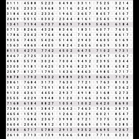
0
1
1
1
2
4
5
8
8
7
5
2
2
3
5
0
4
9
8
8
3
3
1
1
2
7
5
2
5
7
3
2
1
4
5
6
7
5
5
1
2
3
3
3
6
5
9
6
8
5
3
1
1
6
7
0
2
4
7
2
0
5
4
3
7
7
8
3
4
7
3
1
8
4
3
6
9
4
2
6
2
3
3
6
9
1
9
6
5
2
3
6
5
7
3
8
4
5
7
3
4
1
0
7
7
2
6
0
9
9
5
5
1
5
6
0
3
0
2
2
2
3
4
4
8
8
1
6
1
7
2
5
4
5
9
9
3
4
7
2
1
3
4
1
5
7
1
9
4
4
6
7
3
7
1
8
6
3
9
3
7
4
9
9
9
5
4
6
3
9
6
1
8
4
3
0
7
1
3
4
8
2
6
6
3
4
3
2
8
1
8
3
4
6
1
1
8
3
1
4
6
0
7
7
5
7
6
0
5
5
1
7
8
6
5
2
0
4
2
6
9
7
6
4
1
9
6
6
4
1
7
1
6
4
1
9
0
0
0
0
8
6
1
7
8
9
3
5
6
2
7
4
6
5
2
5
4
2
6
8
5
1
4
6
1
2
9
4
3
7
4
6
0
5
5
6
1
6
9
6
1
5
6
3
9
4
8
6
0
6
4
4
0
5
5
9
8
2
4
6
2
6
5
6
2
0
6
3
9
3
5
5
8
3
2
8
1
1
5
6
4
2
7
5
3
7
7
4
2
6
4
5
0
2
2
6
4
7
5
3
7
1
0
2
2
9
7
3
1
4
8
4
6
7
4
2
7
2
5
7
3
3
3
3
6
8
3
3
0
3
7
8
9
7
7
6
5
9
7
7
5
5
6
7
4
4
9
6
8
5
5
5
7
8
6
3
0
2
4
6
7
0
0
4
4
9
4
9
2
2
2
3
9
5
5
0
3
4
4
8
3
3
0
0
0
9
1
8
1
9
0
4
2
5
7
0
3
9
6
6
8
2
3
9
3
1
8
5
8
4
6
5
8
2
1
2
5
8
7
6
8
1
2
7
9
1
7
9
5
5
1
4
3
6
9
8
4
6
3
9
4
9
8
5
4
3
7
1
7
8
9
8
7
8
6
1
7
9
2
2
9
5
3
2
5
8
9
8
9
8
2
5
1
8
9
0
6
6
6
3
7
1
7
0
7
3
8
6
1
7
7
6
8
4
3
3
1
7
3
1
7
6
3
0
3
7
7
2
1
3
1
7
6
3
9
8
1
0
3
3
1
9
1
2
3
1
3
3
9
3
7
5
9
1
1
8
5
4
4
8
3
9
8
6
5
4
5
0
7
7
0
3
6
2
8
9
1
3
0
3
4
3
6
1
7
4
4
5
0
5
2
9
3
7
1
4
9
1
8
9
3
1
6
8
5
5
2
7
3
1
3
5
5
5
1
4
2
2
9
2
9
9
4
8
3
3
1
2
0
2
3
1
6
6
3
3
9
6
5
2
9
3
1
8
9
7
1
6
8
5
6
1
8
4
3
8
8
2
7
9
1
0
5
4
9
1
0
0
2
2
6
4
2
0
2
8
6
9
0
9
7
3
8
0
8
1
4
8
1
9
3
8
4
7
2
5
6
4
2
6
7
4
6
3
9
7
4
3
6
9
3
8
7
3
1
4
6
5
4
9
1
5
9
2
2
9
5
6
1
7
1
2
6
6
3
2
0
2
9
2
6
0
2
1
3
8
5
4
7
2
2
5
5
3
8
1
6
8
6
5
2
3
6
7
4
3
9
9
8
8
0
7
2
1
3
7
3
7
5
3
5
2
4
9
4
0
6
0
4
4
2
0
4
4
8
9
8
1
2
3
4
1
3
0
3
0
6
6
9
6
0
1
9
6
6
0
3
8
5
4
7
0
8
0
8
6
7
1
7
8
5
7
8
0
8
2
9
1
3
4
9
3
5
2
7
8
6
9
5
5
9
2
6
7
4
2
6
1
0
1
3
7
1
3
4
0
7
3
9
3
9
5
6
6
3
5
8
2
0
2
7
7
1
0
1
0
2
3
2
5