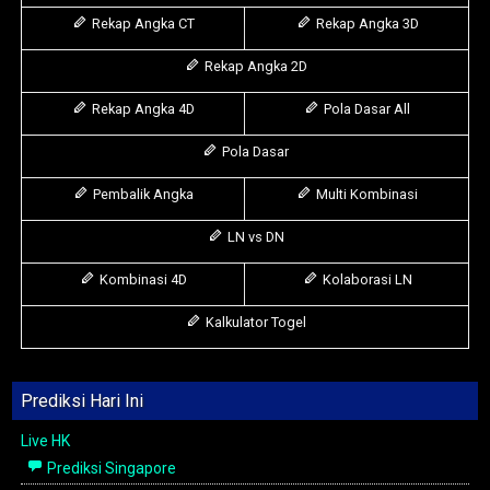
Rekap Angka CT
Rekap Angka 3D
Rekap Angka 2D
Rekap Angka 4D
Pola Dasar All
Pola Dasar
Pembalik Angka
Multi Kombinasi
LN vs DN
Kombinasi 4D
Kolaborasi LN
Kalkulator Togel
Prediksi Hari Ini
Live HK
Prediksi Singapore