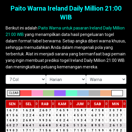
Paito Warna Ireland Daily Million 21:00
WIB
Berikut ini adalah
Paito Warna untuk pasaran Ireland Daily Million
21:00 WIB
yang menampilkan data hasil pengeluaran togel
dalam format tabel berwarna. Setiap angka diberi warna khusus,
sehingga memudahkan Anda dalam mengenali pola yang
terbentuk. Alat ini menjadi sarana yang bermanfaat bagi pemain
yang ingin membuat prediksi togel Ireland Daily Million 21:00 WIB
dan meningkatkan peluang kemenangan mereka.
CLEAR
SEN
SEL
RAB
KAM
JUM
SAB
MIN
D
D
D
D
D
D
D
1
6
7
0
7
1
6
2
8
1
2
6
0
7
7
7
6
5
9
5
7
5
9
7
7
4
7
5
8
4
3
0
7
8
6
8
1
5
6
2
3
2
2
4
6
6
3
7
8
6
9
8
0
1
1
4
5
0
9
9
6
0
7
9
7
0
3
3
7
1
1
6
8
3
2
2
6
8
9
8
9
9
3
6
9
4
0
2
4
6
1
9
3
4
7
3
7
8
1
9
3
6
1
0
1
6
0
2
7
9
8
6
4
1
5
6
6
4
8
3
3
4
2
6
8
5
1
3
6
9
8
9
5
1
6
2
6
1
3
4
9
9
0
3
3
1
7
1
7
8
7
1
5
6
2
4
1
0
5
5
7
1
0
5
5
7
1
9
9
9
6
7
0
2
2