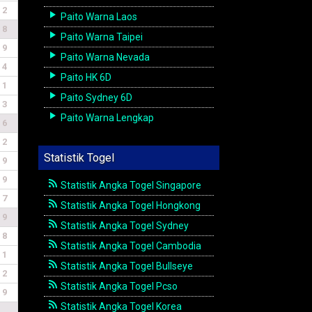
2
Paito Warna Laos
8
Paito Warna Taipei
9
Paito Warna Nevada
4
Paito HK 6D
1
Paito Sydney 6D
3
Paito Warna Lengkap
6
2
Statistik Togel
9
9
Statistik Angka Togel Singapore
7
Statistik Angka Togel Hongkong
9
Statistik Angka Togel Sydney
8
Statistik Angka Togel Cambodia
1
Statistik Angka Togel Bullseye
2
Statistik Angka Togel Pcso
9
Statistik Angka Togel Korea