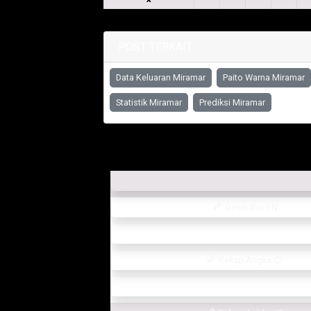
POST TERKAIT
Data Keluaran Miramar
Paito Warna Miramar
Statistik Miramar
Prediksi Miramar
Generator LN
Rekap Angka CT