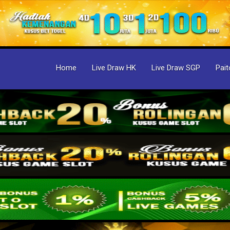
Home
Live Draw HK
Live Draw SGP
Pai