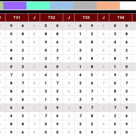
J
TS1
J
TS2
J
TS3
J
TS4
8
9
6
6
5
0
5
6
9
6
0
0
8
0
8
8
8
8
7
1
3
4
3
8
5
1
3
4
9
6
6
0
8
8
4
6
8
8
2
1
0
2
2
3
5
8
5
2
5
8
3
2
3
7
1
3
8
2
8
7
5
0
3
3
6
0
6
1
8
9
1
0
8
7
2
9
4
3
7
4
5
9
9
3
7
8
7
6
1
7
8
3
4
7
6
7
5
8
4
3
3
3
6
3
7
1
8
3
8
5
4
9
1
9
1
2
7
9
6
9
9
6
4
1
2
9
2
9
7
7
7
9
4
4
3
7
7
6
4
7
8
6
2
6
6
8
8
7
0
9
9
3
3
6
5
9
8
9
6
6
5
0
5
6
9
6
0
0