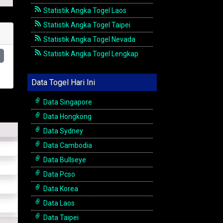
Statistik Angka Togel Laos
Statistik Angka Togel Taipei
Statistik Angka Togel Nevada
Statistik Angka Togel Lengkap
Data Togel Hari Ini
Data Singapore
Data Hongkong
Data Sydney
Data Cambodia
Data Bullseye
Data Pcso
Data Korea
Data Laos
Data Taipei