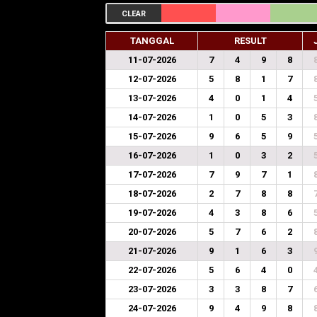
CLEAR
TANGGAL
RESULT
11-07-2026
7
4
9
8
12-07-2026
5
8
1
7
13-07-2026
4
0
1
4
14-07-2026
1
0
5
3
15-07-2026
9
6
5
9
16-07-2026
1
0
3
2
17-07-2026
7
9
7
1
18-07-2026
2
7
8
8
19-07-2026
4
3
8
6
20-07-2026
5
7
6
2
21-07-2026
9
1
6
3
22-07-2026
5
6
4
0
23-07-2026
3
3
8
7
24-07-2026
9
4
9
8