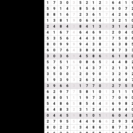
1
7
3
0
3
5
2
1
2
3
6
4
1
5
9
1
4
5
8
5
6
0
6
9
0
7
8
8
1
6
7
2
3
6
1
7
4
2
6
1
3
8
1
9
0
6
6
4
1
3
2
1
2
4
8
4
3
8
4
1
3
4
3
1
4
4
1
6
7
4
6
4
6
9
6
2
0
4
5
3
5
6
2
4
4
3
0
3
7
5
0
8
0
9
9
9
9
4
3
8
2
6
3
8
6
0
7
6
4
3
8
0
6
6
8
7
3
3
0
3
6
9
4
5
8
6
5
6
1
8
5
7
5
1
6
0
8
6
5
2
4
4
8
5
9
5
7
3
1
4
3
7
1
2
1
3
3
5
0
0
0
2
0
9
0
9
3
2
9
1
9
3
9
3
2
6
2
6
8
4
0
4
3
9
6
6
3
1
7
7
0
7
2
7
5
6
2
9
7
7
5
8
1
0
1
3
1
1
8
8
0
1
1
1
9
7
3
1
7
0
9
5
4
8
6
5
8
5
4
4
8
6
9
8
4
4
8
3
2
3
1
2
4
6
4
9
4
0
4
4
5
9
8
1
0
1
1
6
0
4
2
7
9
5
5
4
4
9
6
6
2
9
3
8
0
2
2
4
3
4
8
6
5
8
7
3