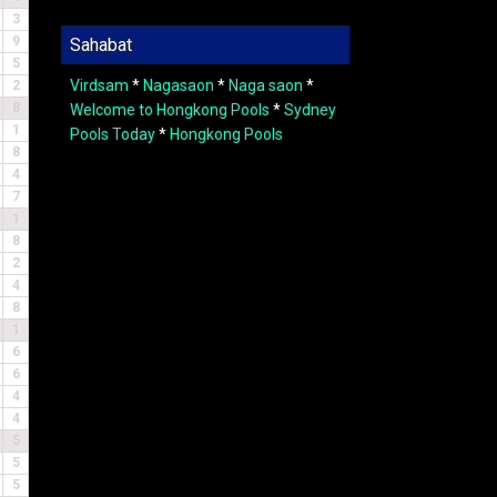
3
9
Sahabat
5
Virdsam
*
Nagasaon
*
Naga saon
*
2
8
Welcome to Hongkong Pools
*
Sydney
1
Pools Today
*
Hongkong Pools
8
4
7
1
8
2
4
8
1
6
6
4
4
5
5
5