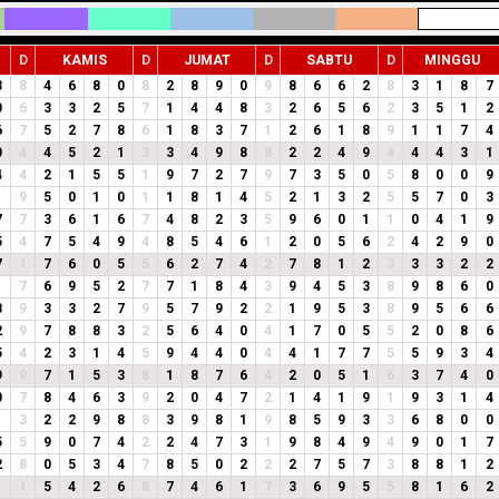
D
KAMIS
D
JUMAT
D
SABTU
D
MINGGU
3
8
4
6
8
0
8
2
8
9
0
9
8
6
6
2
8
3
1
8
7
0
6
3
3
2
5
7
1
4
4
8
3
2
6
5
6
2
3
5
1
2
6
7
5
2
7
8
6
1
8
3
7
1
2
6
1
8
9
1
1
7
4
0
4
4
5
2
1
3
3
4
9
8
8
2
2
4
9
4
4
4
3
1
4
4
2
1
5
5
1
9
7
2
7
9
7
3
5
0
5
8
0
0
9
1
9
5
0
1
0
1
1
8
1
4
5
2
1
3
2
5
5
7
0
3
7
7
3
6
1
6
7
4
8
2
3
5
9
6
0
1
1
0
4
1
9
5
4
7
5
4
9
4
8
5
4
6
1
2
0
5
6
2
4
2
9
0
7
1
7
6
0
5
5
6
2
7
4
2
7
8
1
2
3
3
3
2
2
1
7
6
9
5
2
7
7
1
8
4
3
9
4
5
3
8
9
8
6
0
8
9
3
3
2
7
9
5
7
9
2
2
1
9
5
3
8
9
5
6
6
2
9
7
8
8
3
2
5
6
4
0
4
1
7
0
5
5
2
0
8
6
5
4
2
3
1
4
5
9
4
4
0
4
4
1
7
7
5
5
9
3
4
9
9
7
1
5
3
8
1
8
7
6
4
2
0
5
1
6
3
7
4
0
0
7
8
4
6
3
9
2
0
4
7
2
1
4
1
9
1
9
3
1
4
1
3
2
2
9
8
8
3
9
8
1
9
8
5
9
3
3
6
8
0
0
5
5
9
0
7
4
2
2
4
7
3
1
9
8
4
9
4
9
0
1
7
2
8
0
5
3
4
7
8
5
0
2
2
2
7
5
7
3
8
8
1
2
1
1
5
4
2
6
8
7
4
6
1
7
3
6
9
5
5
8
1
6
2