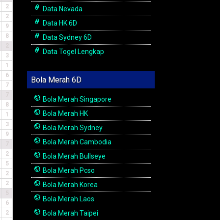
2
Data Nevada
2
Data HK 6D
9
8
Data Sydney 6D
2
Data Togel Lengkap
3
1
6
Bola Merah 6D
7
7
Bola Merah Singapore
8
Bola Merah HK
1
3
Bola Merah Sydney
9
Bola Merah Cambodia
7
2
Bola Merah Bullseye
5
Bola Merah Pcso
2
2
Bola Merah Korea
5
Bola Merah Laos
6
2
Bola Merah Taipei