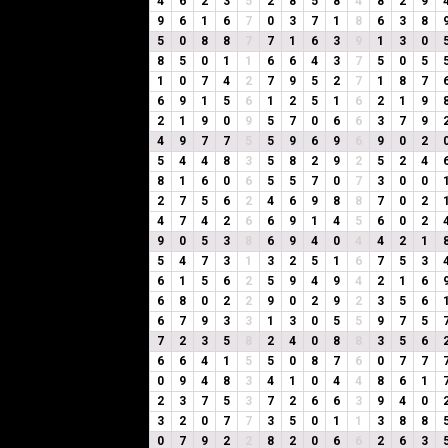
4
6
2
3
5
2
8
5
8
4
8
2
9
9
6
1
6
7
0
3
7
1
8
6
3
8
5
0
8
8
7
7
1
6
3
9
1
3
0
8
5
0
1
1
6
6
4
3
7
5
0
5
1
0
7
4
2
7
9
5
2
7
1
8
7
6
9
1
5
6
1
2
5
1
6
2
1
9
2
1
9
0
9
5
7
0
6
6
3
7
9
4
9
7
7
5
5
9
6
9
6
9
0
2
5
4
4
8
3
5
8
2
9
2
5
2
4
8
1
6
0
6
5
5
7
0
7
3
0
0
2
7
5
6
2
4
6
9
8
8
7
0
2
4
7
4
2
6
6
9
1
4
5
6
0
2
9
0
5
3
8
6
9
4
0
4
4
2
1
5
4
7
3
1
3
2
5
1
6
7
5
3
6
1
5
6
2
5
9
4
9
4
2
1
6
6
8
0
2
2
9
0
2
9
2
3
5
6
6
7
9
3
3
1
3
0
5
5
9
7
5
7
2
3
5
8
2
4
0
8
8
3
5
6
6
6
4
1
5
5
0
8
7
6
0
7
7
0
9
4
8
3
4
1
0
4
4
8
6
1
2
3
7
5
3
7
2
6
6
3
9
4
0
3
2
0
7
7
3
5
0
1
1
3
8
8
0
7
9
2
2
8
2
0
6
6
2
6
3