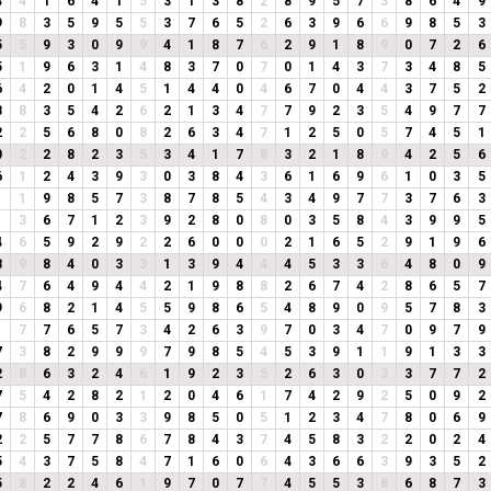
4
4
1
6
4
1
5
3
1
3
8
2
8
9
5
7
3
8
6
4
9
9
8
3
5
9
5
5
3
7
6
5
2
6
3
9
6
6
9
8
5
3
5
5
9
3
0
9
9
4
1
8
7
6
2
9
1
8
9
0
7
2
6
5
1
9
6
3
1
4
8
3
7
0
7
0
1
4
3
7
3
4
8
5
6
4
2
0
1
4
5
1
4
4
0
4
6
7
0
4
4
3
7
5
2
8
8
3
5
4
2
6
2
1
3
4
7
7
9
2
3
5
4
9
7
7
2
2
5
6
8
0
8
2
6
3
4
7
1
2
5
0
5
7
4
5
1
0
2
2
8
2
3
5
3
4
1
7
8
3
2
1
8
9
4
2
5
6
6
1
2
4
3
9
3
0
3
8
4
3
6
1
6
9
6
1
0
3
5
1
1
9
8
5
7
3
8
7
8
5
4
3
4
9
7
7
3
7
6
3
1
3
6
7
1
2
3
9
2
8
0
8
0
3
5
8
4
3
9
9
5
4
6
5
9
2
9
2
2
6
0
0
0
2
1
6
5
2
9
1
9
6
8
9
8
4
0
3
3
1
3
9
4
4
4
5
3
3
6
4
8
0
9
4
7
6
4
9
4
4
2
1
9
8
8
2
6
7
4
2
8
6
5
7
9
6
8
2
1
4
5
5
9
8
6
5
4
8
9
0
9
5
7
8
3
1
7
7
6
5
7
3
4
2
6
3
9
7
0
3
4
7
0
9
7
9
7
3
8
2
9
9
9
7
9
8
5
4
5
3
9
1
1
9
1
3
3
2
8
6
3
2
4
6
1
9
2
3
5
2
6
3
0
3
3
7
7
2
7
5
4
2
8
2
1
2
0
4
6
1
7
4
2
9
2
5
0
9
2
7
8
6
9
0
3
3
9
8
5
0
5
1
2
3
4
7
8
0
6
9
2
2
5
7
7
8
6
7
8
4
3
7
4
5
8
3
2
2
0
2
4
5
4
3
7
5
8
4
7
1
6
0
6
4
3
6
6
3
9
3
5
2
5
8
2
2
4
6
1
9
7
0
7
7
4
5
5
3
8
6
8
7
3