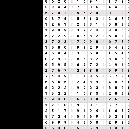
8
6
2
0
2
1
0
9
1
1
1
7
2
5
9
4
4
8
7
6
0
6
6
4
4
3
5
7
0
2
2
5
6
2
0
2
0
1
0
0
8
7
4
2
5
7
1
3
4
2
6
7
1
2
6
1
7
2
3
3
1
4
0
8
8
1
9
0
9
9
3
9
7
4
2
8
8
0
5
2
2
9
2
4
5
8
2
1
6
4
2
3
7
2
3
5
7
0
9
8
8
6
7
2
1
9
8
0
8
9
8
2
9
2
6
4
2
4
6
8
4
3
3
5
6
9
6
1
5
4
0
2
9
2
2
6
8
3
2
5
8
4
3
6
5
9
5
5
6
9
7
2
9
4
9
1
2
7
6
7
4
2
4
8
8
7
9
9
9
7
4
4
9
4
1
1
8
5
4
5
7
3
6
6
4
5
9
2
4
8
9
8
4
6
5
8
2
2
2
4
9
9
2
3
5
8
8
2
1
5
2
2
4
1
0
3
3
6
2
8
6
5
9
4
0
4
6
8
0
9
9
2
6
6
1
7
1
0
1
9
2
8
1
9
5
7
5
2
5
1
7
8
9
1
9
4
4
1
6
8
5
7
2
4
6
5
9
6
9
6
9
2
2
6
9
9
9
9
4
3
6
0
6
2
9
2
5
6
3
8
2
5
8
5
9
5
3
8
1