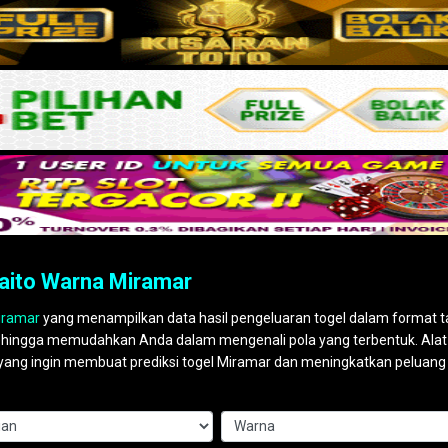
aito Warna Miramar
iramar
yang menampilkan data hasil pengeluaran togel dalam format t
sehingga memudahkan Anda dalam mengenali pola yang terbentuk. Alat 
yang ingin membuat prediksi togel Miramar dan meningkatkan peluang