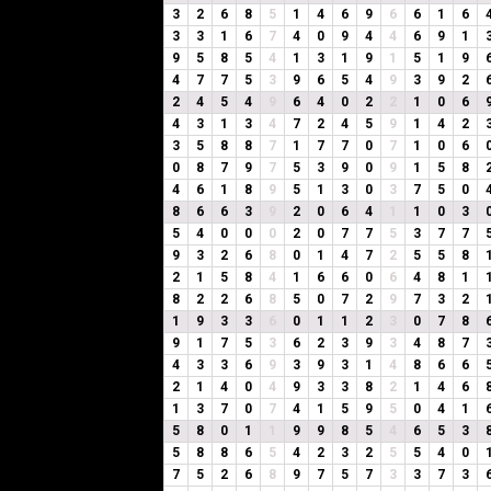
3
2
6
8
5
1
4
6
9
6
6
1
6
3
3
1
6
7
4
0
9
4
4
6
9
1
9
5
8
5
4
1
3
1
9
1
5
1
9
4
7
7
5
3
9
6
5
4
9
3
9
2
2
4
5
4
9
6
4
0
2
2
1
0
6
4
3
1
3
4
7
2
4
5
9
1
4
2
3
5
8
8
7
1
7
7
0
7
1
0
6
0
8
7
9
7
5
3
9
0
9
1
5
8
4
6
1
8
9
5
1
3
0
3
7
5
0
8
6
6
3
9
2
0
6
4
1
1
0
3
5
4
0
0
0
2
0
7
7
5
3
7
7
9
3
2
6
8
0
1
4
7
2
5
5
8
2
1
5
8
4
1
6
6
0
6
4
8
1
8
2
2
6
8
5
0
7
2
9
7
3
2
1
9
3
3
6
0
1
1
2
3
0
7
8
9
1
7
5
3
6
2
3
9
3
4
8
7
4
3
3
6
9
3
9
3
1
4
8
6
6
2
1
4
0
4
9
3
3
8
2
1
4
6
1
3
7
0
7
4
1
5
9
5
0
4
1
5
8
0
1
1
9
9
8
5
4
6
5
3
5
8
8
6
5
4
2
3
2
5
5
4
0
7
5
2
6
8
9
7
5
7
3
3
7
3