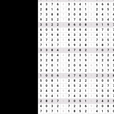
4
3
7
6
4
3
3
4
1
5
6
6
6
2
8
1
6
7
0
3
0
1
1
2
9
5
7
3
8
8
7
3
0
8
3
2
8
4
1
9
2
5
2
7
0
7
0
6
6
5
3
4
3
5
2
2
4
8
6
0
8
8
9
1
9
6
0
5
9
5
8
0
9
4
4
8
7
0
8
7
9
8
8
6
3
3
9
3
4
1
1
3
7
2
3
5
6
8
5
2
7
7
3
5
7
1
3
7
1
5
9
2
8
1
5
8
7
3
3
8
4
3
4
7
8
2
1
7
0
7
9
7
0
4
4
2
2
3
5
8
6
5
2
3
2
8
2
1
6
2
1
9
1
0
2
0
6
7
0
1
1
2
0
0
6
6
1
1
5
3
8
3
5
8
3
5
7
2
9
0
3
7
1
0
0
6
6
4
7
6
3
9
2
3
3
5
0
8
1
9
2
8
2
2
4
5
0
0
5
0
5
6
2
0
5
2
0
2
6
2
7
3
4
5
4
9
4
3
2
1
3
5
5
0
1
0
4
1
5
7
4
3
0
3
5
0
0
2
8
2
7
9
3
0
5
1
6
2
4
3
4
0
3
2
5
7
2
3
6
9
2
0
8
7
3
7
1
8
1
8
5
2
7
4
1
5