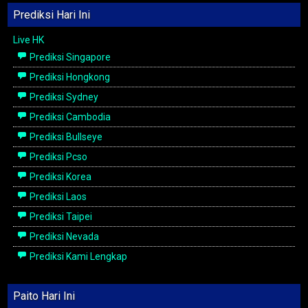
Prediksi Hari Ini
Live HK
Prediksi Singapore
Prediksi Hongkong
Prediksi Sydney
Prediksi Cambodia
Prediksi Bullseye
Prediksi Pcso
Prediksi Korea
Prediksi Laos
Prediksi Taipei
Prediksi Nevada
Prediksi Kami Lengkap
Paito Hari Ini