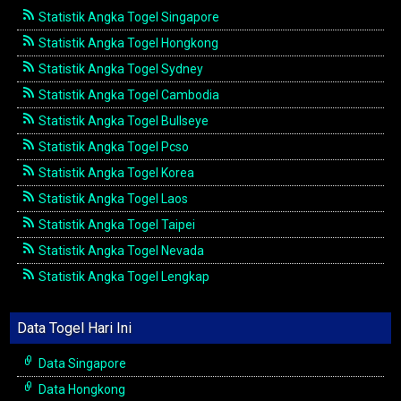
Statistik Angka Togel Singapore
Statistik Angka Togel Hongkong
Statistik Angka Togel Sydney
Statistik Angka Togel Cambodia
Statistik Angka Togel Bullseye
Statistik Angka Togel Pcso
Statistik Angka Togel Korea
Statistik Angka Togel Laos
Statistik Angka Togel Taipei
Statistik Angka Togel Nevada
Statistik Angka Togel Lengkap
Data Togel Hari Ini
Data Singapore
Data Hongkong