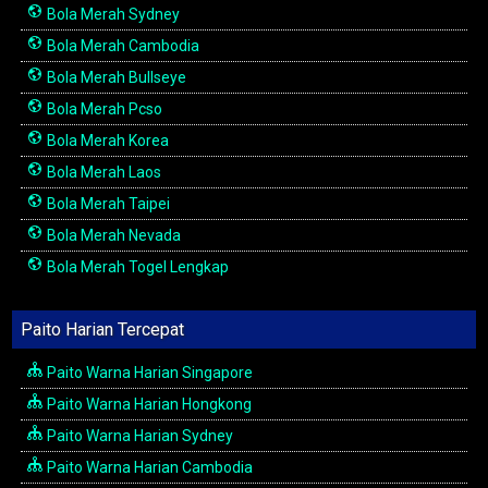
Bola Merah Sydney
Bola Merah Cambodia
Bola Merah Bullseye
Bola Merah Pcso
Bola Merah Korea
Bola Merah Laos
Bola Merah Taipei
Bola Merah Nevada
Bola Merah Togel Lengkap
Paito Harian Tercepat
Paito Warna Harian Singapore
Paito Warna Harian Hongkong
Paito Warna Harian Sydney
Paito Warna Harian Cambodia