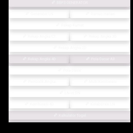
BBFS GENERATOR
Generator LN
Rumus Harian
Rekap Kumat
Rekap Angka CT
Rekap Angka 3D
Rekap Angka 2D
Rekap Angka 4D
Pola Dasar All
Pola Dasar
Pembalik Angka
Multi Kombinasi
LN vs DN
Kombinasi 4D
Kolaborasi LN
Kalkulator Togel