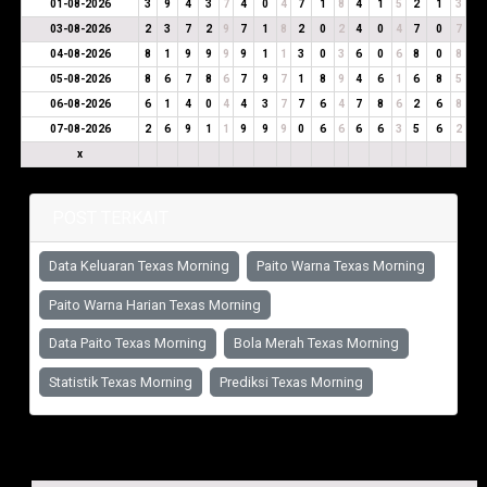
01-08-2026
3
9
4
3
7
4
0
4
7
1
8
4
1
5
2
1
3
03-08-2026
2
3
7
2
9
7
1
8
2
0
2
4
0
4
7
0
7
04-08-2026
8
1
9
9
9
9
1
1
3
0
3
6
0
6
8
0
8
05-08-2026
8
6
7
8
6
7
9
7
1
8
9
4
6
1
6
8
5
06-08-2026
6
1
4
0
4
4
3
7
7
6
4
7
8
6
2
6
8
07-08-2026
2
6
9
1
1
9
9
9
0
6
6
6
6
3
5
6
2
x
POST TERKAIT
Data Keluaran Texas Morning
Paito Warna Texas Morning
Paito Warna Harian Texas Morning
Data Paito Texas Morning
Bola Merah Texas Morning
Statistik Texas Morning
Prediksi Texas Morning