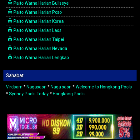
Paito Warna Harian Bullseye
Paito Warna Harian Pcso
Paito Warna Harian Korea
Paito Warna Harian Laos
Paito Warna Harian Taipei
Paito Warna Harian Nevada
Paito Warna Harian Lengkap
Sahabat
Virdsam
*
Nagasaon
*
Naga saon
*
Welcome to Hongkong Pools
*
Sydney Pools Today
*
Hongkong Pools