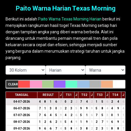
Paito Warna Harian Texas Morning
Berikut ini adalah
Paito Warna Texas Morning Harian
berikut ini
menyajikan rangkuman hasil togel Texas Morning setiap hari
dengan tampilan angka yang diberi warna berbeda. Alat ini
dirancang untuk membantu pemain mengenali tren dan pola
keluaran secara cepat dan efisien, sehingga menjadi sumber
yang berguna dalam merumuskan strategi taruhan untuk jangka
panjang.
CLEAR
TANGGAL
RESULT
J
TS1
J
TS2
J
TS3
J
TS4
J
04-07-2026
4
8
1
6
7
0
2
2
7
4
2
1
5
6
2
4
6
06-07-2026
7
1
3
0
3
2
3
5
9
9
9
5
8
4
4
9
4
07-07-2026
7
6
4
5
9
4
2
6
5
1
6
7
5
3
0
1
1
08-07-2026
1
2
6
2
8
5
4
9
1
9
1
2
7
9
6
9
6
09-07-2026
9
6
6
7
4
5
8
4
3
8
2
2
3
5
8
8
7