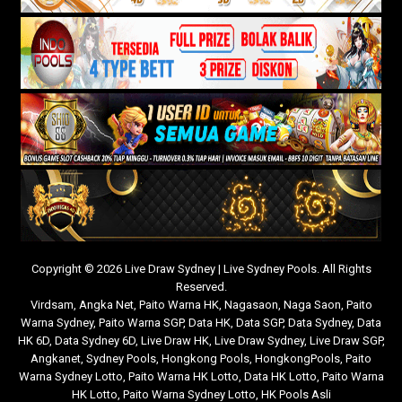
Copyright © 2026 Live Draw Sydney | Live Sydney Pools. All Rights
Reserved.
Virdsam
,
Angka Net
,
Paito Warna HK
,
Nagasaon
,
Naga Saon
,
Paito
Warna Sydney
,
Paito Warna SGP
,
Data HK
,
Data SGP
,
Data Sydney
,
Data
HK 6D
,
Data Sydney 6D
,
Live Draw HK
,
Live Draw Sydney
,
Live Draw SGP
,
Angkanet
,
Sydney Pools
,
Hongkong Pools
,
HongkongPools
,
Paito
Warna Sydney Lotto
,
Paito Warna HK Lotto
,
Data HK Lotto
,
Paito Warna
HK Lotto
,
Paito Warna Sydney Lotto
,
HK Pools Asli