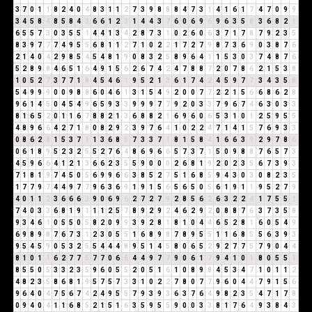
3
7
0
1
1
8
2
4
0
4
8
3
1
1
2
7
3
9
8
8
8
4
7
3
1
4
1
6
1
7
4
7
0
9
9
3
4
5
8
4
8
5
8
4
3
6
6
1
2
3
1
4
4
3
7
6
0
6
9
6
9
6
3
5
8
3
6
8
2
1
6
5
5
7
3
0
3
5
5
1
4
4
1
3
4
2
8
7
3
1
0
2
6
0
6
3
7
1
7
8
7
9
2
3
5
8
3
9
7
7
7
4
9
5
5
6
8
1
1
2
7
1
0
2
2
1
7
2
7
9
8
7
3
6
9
0
3
8
7
6
2
1
4
0
4
2
9
8
5
4
5
4
8
1
9
0
8
3
2
5
8
9
6
4
1
1
5
3
0
3
7
4
8
7
6
5
2
8
9
8
4
6
5
1
6
4
9
1
5
6
2
6
7
4
2
4
7
8
8
7
2
0
7
8
6
2
1
5
3
8
1
0
5
2
7
3
7
7
1
8
4
5
4
6
1
9
5
2
1
3
6
1
7
4
2
4
5
9
7
7
3
4
3
5
8
5
4
9
9
9
0
0
9
8
8
6
0
4
6
1
3
1
5
4
9
2
0
0
7
7
2
2
1
5
6
6
8
6
2
8
9
6
1
4
5
0
4
5
4
9
6
5
9
3
3
9
9
9
7
7
9
2
0
3
3
7
9
6
7
4
6
3
0
3
3
8
1
6
5
2
0
1
1
6
7
8
8
2
1
3
6
8
8
2
1
6
9
6
0
6
5
3
1
0
1
2
5
9
5
5
4
8
9
6
6
4
2
7
1
8
0
8
2
9
2
3
9
7
6
4
1
0
2
2
4
7
1
4
1
5
7
6
9
3
3
0
8
6
2
8
1
5
3
7
1
1
3
6
8
5
7
3
3
7
1
8
1
5
8
4
1
6
6
3
9
2
9
7
8
6
0
6
1
8
9
5
2
3
2
5
5
2
7
6
4
8
6
9
6
6
5
7
3
7
1
5
0
9
8
8
7
6
5
7
3
4
5
9
6
6
4
1
2
1
3
6
6
2
3
5
5
9
0
0
0
2
6
8
1
9
2
0
2
3
5
6
7
3
9
3
7
1
8
1
9
7
4
5
0
5
6
9
9
6
6
3
8
5
2
7
5
1
6
8
5
9
4
3
0
3
0
8
2
3
5
1
7
7
9
7
4
4
9
7
7
9
6
3
6
9
1
9
1
5
6
5
6
5
0
5
6
1
9
1
1
9
5
2
7
9
4
0
1
1
2
3
6
6
6
3
9
0
6
9
6
2
7
2
7
9
2
8
5
6
2
6
3
2
2
4
1
7
5
5
1
7
4
0
3
3
6
8
1
9
1
1
1
2
5
7
8
9
2
9
2
4
6
2
9
2
0
8
8
7
6
3
7
3
5
8
9
3
4
6
1
0
5
5
0
5
8
2
0
9
9
3
9
2
8
1
8
1
0
4
4
6
5
2
8
1
6
0
5
4
9
6
9
8
9
8
7
6
7
3
1
2
3
0
5
5
1
6
8
9
8
7
8
9
5
5
1
1
6
8
5
5
6
3
9
3
9
5
4
5
9
0
5
3
2
5
5
4
4
4
8
9
5
1
4
5
8
0
6
5
2
9
2
7
7
5
7
9
0
4
4
8
1
0
1
1
6
2
7
7
5
7
7
0
6
6
4
4
9
7
7
9
0
6
1
7
9
4
1
0
1
8
0
5
5
1
8
5
5
0
5
3
3
2
3
5
9
6
0
5
5
2
0
5
1
6
1
0
8
9
8
4
5
3
4
7
1
0
1
1
2
4
8
2
3
5
8
6
8
1
9
5
7
5
7
3
3
1
0
2
2
7
8
0
7
7
9
6
0
4
4
7
9
1
5
6
9
6
4
0
4
7
5
6
7
4
2
4
9
5
5
7
9
3
9
3
6
3
7
6
4
9
8
2
3
5
4
7
1
7
8
0
9
4
0
4
1
1
6
8
5
2
1
5
1
6
3
5
9
5
5
9
0
0
3
3
8
1
7
6
4
9
3
8
4
3