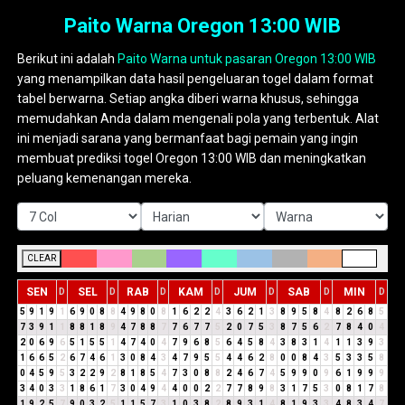
Paito Warna Oregon 13:00 WIB
Berikut ini adalah
Paito Warna untuk pasaran Oregon 13:00 WIB
yang menampilkan data hasil pengeluaran togel dalam format
tabel berwarna. Setiap angka diberi warna khusus, sehingga
memudahkan Anda dalam mengenali pola yang terbentuk. Alat
ini menjadi sarana yang bermanfaat bagi pemain yang ingin
membuat prediksi togel Oregon 13:00 WIB dan meningkatkan
peluang kemenangan mereka.
CLEAR
SEN
SEL
RAB
KAM
JUM
SAB
MIN
D
D
D
D
D
D
D
5
9
1
9
1
6
9
0
8
8
4
9
8
0
8
1
6
2
2
4
3
6
2
1
3
8
9
5
8
4
8
2
6
8
5
7
3
9
1
1
8
8
1
8
9
4
7
8
8
7
7
6
7
7
5
2
0
7
5
3
8
7
5
6
2
7
8
4
0
4
2
0
6
9
6
5
1
5
5
1
4
7
4
0
4
7
9
6
8
5
6
4
5
8
4
3
8
3
1
4
1
1
3
9
3
1
6
6
5
2
6
7
4
6
1
3
0
8
4
3
4
7
9
5
5
4
4
6
2
8
0
0
8
4
3
5
3
3
5
8
0
4
5
9
5
3
2
2
9
2
8
1
8
5
4
7
3
0
8
8
2
4
6
7
4
5
9
9
0
9
6
1
9
9
9
3
4
0
3
3
1
8
6
1
7
3
0
4
9
4
4
0
0
2
2
7
7
8
9
8
3
1
7
5
3
0
8
1
7
8
1
9
2
5
7
9
0
3
2
5
1
1
5
7
3
1
0
3
8
2
8
9
3
1
4
8
1
9
3
3
4
8
3
4
7