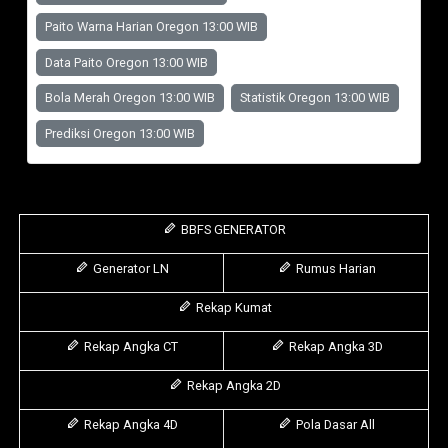
Paito Warna Harian Oregon 13:00 WIB
Data Paito Oregon 13:00 WIB
Bola Merah Oregon 13:00 WIB
Statistik Oregon 13:00 WIB
Prediksi Oregon 13:00 WIB
BBFS GENERATOR
Generator LN
Rumus Harian
Rekap Kumat
Rekap Angka CT
Rekap Angka 3D
Rekap Angka 2D
Rekap Angka 4D
Pola Dasar All