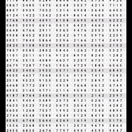
7
7
1
8
9
8
8
7
0
7
0
2
8
9
8
8
6
9
6
6
4
3
4
2
6
5
7
3
4
7
9
9
2
0
2
5
8
6
7
4
3
4
8
5
4
1
4
7
5
3
6
3
4
8
3
3
0
3
7
1
4
2
1
4
5
7
1
1
9
1
8
8
0
7
7
0
9
3
9
3
7
0
3
2
5
1
2
1
4
5
4
9
0
8
8
3
6
4
0
4
6
4
5
3
8
6
1
2
4
6
1
4
2
2
4
1
3
4
2
6
2
3
4
9
4
8
6
1
4
5
9
6
5
0
5
6
5
5
0
5
3
7
6
8
5
9
3
9
4
4
4
0
9
1
1
8
1
0
8
8
0
6
9
5
5
6
4
7
5
3
6
2
2
2
4
5
6
0
5
5
3
0
0
5
5
6
6
1
6
7
3
6
1
0
1
6
4
2
3
5
4
6
6
2
8
3
4
4
1
5
5
6
4
8
3
6
7
6
6
3
2
9
1
1
2
9
3
6
3
9
9
4
7
6
4
2
0
5
3
8
5
5
9
0
9
9
9
0
8
8
8
4
5
2
7
8
3
3
0
3
2
3
4
2
6
6
7
1
0
1
5
9
7
6
4
2
2
5
9
5
0
0
3
1
4
7
8
4
0
4
5
8
6
4
1
3
3
9
6
6
2
1
6
6
3
2
1
7
4
2
2
4
9
3
3
2
8
2
0
2
5
1
0
8
8
9
5
2
9
2
9
8
3
2
5
5
0
6
5
2
0
6
6
6
3
2
1
0
2
2
7
8
0
7
7
0
5
8
5
4
2
8
0
2
2
5
8
4
0
4
1
2
6
2
8
7
2
4
3
7
3
3
2
7
9
1
1
0
1
1
2
5
1
1
2
6
1
1
6
7
9
1
2
0
2
8
9
7
0
7
8
2
4
5
9
1
2
8
2
1
8
7
7
6
4
3
5
1
5
6
4
0
8
9
8
4
6
3
7
1
3
2
5
7
3
6
7
3
1
4
1
9
9
2
2
2
6
7
9
7
7
2
8
7
6
7
7
6
5
2
1
9
5
6
2
4
7
2
9
2
1
8
8
5
4
6
5
6
5
2
6
8
2
0
2
3
4
0
6
6
3
9
3
3
6
3
0
7
1
8
0
5
4
6
1
3
5
4
1
5
6
8
4
3
7
8
0
0
5
5
4
6
3
7
1
7
0
6
8
5
0
5
1
6
7
4
1
0
9
9
7
4
1
8
9
7
3
8
3
2
2
5
1
8
9
9
5
2
3
5
9
1
5
0
5
5
2
2
9
2
1
9
7
7
5
3
8
9
7
7
1
6
4
7
2
6
4
6
8
5
5
7
7
2
9
2
8
1
1
2
4
9
1
8
9
7
6
6
8
5
0
6
1
2
3
4
7
4
9
4
6
9
5
5
1
3
1
4
5
9
9
7
7
1
8
2
1
1
4
5
9
5
9
8
8
7
3
0
9
9
7
5
8
2
1
8
1
8
7
6
8
7
6
4
1
3
4
0
6
6
6
7
8
5
4
0
1
5
1
6
2
1
4
2
6
2
3
9
7
7
1
8
4
1
5
9
4
5
4
9
3
4
8
9
8
2
5
7
3
1
8
1
2
1
3
0
2
6
1
7
5
3
4
7
2
9
6
3
3
6
3
5
2
3
5
7
3
0
2
2
3
6
7
5
3
2
0
4
4
8
7
3
0
9
9
4
2
8
2
1
5
6
0
0
0
1
2
6
8
5
7
5
3
7
1
1
9
9
3
3
3
2
5
6
2
7
3
4
0
4
4
8
9
5
5
2
7
4
4
8
4
5
4
8
3
1
5
8
8
7
4
3
4
9
4
0
1
2
9
2
8
4
1
8
9
6
5
3
8
2
0
5
6
5
2
6
7
4
8
3
5
6
4
4
8
4
2
6
9
6
1
6
1
9
1
1
2
4
0
4
5
1
7
0
7
1
0
3
6
9
2
3
6
8
5
0
5
9
9
9
8
9
1
1
2
2
0
7
0
7
9
6
7
9
7
3
8
6
4
1
2
4
5
5
1
6
8
3
0
3
2
6
7
6
4
7
7
9
7
7
4
9
0
1
1
4
5
9
3
3
9
0
4
7
2