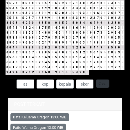
9
6
2
8
1
8
5
1
8
9
9
3
5
7
3
6
9
2
9
2
7
1
4
0
4
2
3
9
8
8
5
3
4
1
5
5
6
3
4
7
5
3
3
3
6
0
8
9
9
9
8
9
4
6
1
3
4
3
4
7
8
8
1
3
4
0
6
9
1
1
8
2
8
4
3
0
3
0
3
3
8
9
1
9
1
5
2
0
3
3
0
1
9
3
3
1
9
6
2
8
7
6
5
7
3
2
5
4
6
1
5
2
3
7
1
4
8
9
9
9
1
6
0
8
8
5
3
1
9
1
2
3
7
0
7
9
0
1
2
3
8
4
0
3
3
6
2
9
0
9
6
3
5
8
4
0
1
5
7
3
5
0
8
4
3
6
7
9
9
9
6
2
3
8
2
1
5
4
3
7
4
3
2
4
6
8
7
5
5
1
4
7
8
6
5
8
6
4
9
4
1
2
9
0
9
0
0
0
3
3
8
1
4
9
4
1
1
0
3
3
7
4
8
8
7
4
0
1
4
5
3
0
0
0
0
9
8
7
3
1
2
9
5
4
9
8
5
8
9
8
9
5
6
9
6
2
7
7
0
7
5
3
9
3
3
2
7
1
6
7
4
9
1
7
8
4
8
2
5
7
2
8
0
0
0
9
6
6
3
9
0
2
1
7
8
8
9
9
7
7
9
9
6
3
9
1
7
8
1
9
3
9
1
2
3
0
0
4
4
8
7
9
8
9
8
5
5
8
2
1
0
3
9
2
2
3
2
1
6
7
8
4
1
9
1
9
5
9
0
9
0
0
0
2
2
8
8
0
7
7
9
9
8
5
4
6
4
0
2
2
7
5
1
2
3
9
6
1
5
6
2
8
5
3
8
0
5
6
5
2
8
1
8
4
3
6
3
6
3
9
5
9
5
3
8
8
1
0
4
4
1
1
4
9
4
8
2
6
7
4
6
6
4
3
7
0
9
3
9
3
2
0
4
5
9
8
2
0
7
7
7
0
5
3
8
1
2
8
8
7
8
0
0
7
7
3
6
1
7
8
1
7
3
8
2
3
7
5
4
9
7
7
3
0
3
4
0
0
8
8
2
7
7
5
3
0
2
2
7
9
9
4
9
4
4
8
2
8
2
1
0
8
6
0
6
9
0
1
6
7
5
3
9
8
8
Clear
POST TERKAIT
Data Keluaran Oregon 13:00 WIB
Paito Warna Oregon 13:00 WIB