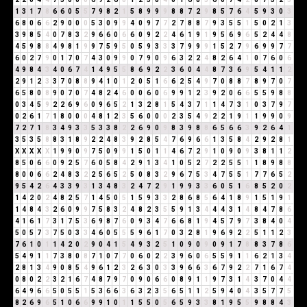
1
3
1
7
8
6
6
0
5
5
7
9
8
2
1
5
8
9
9
9
8
8
7
2
9
8
5
7
6
4
5
9
3
0
3
6
8
0
6
6
2
9
0
0
0
5
3
0
9
9
4
0
9
7
7
2
7
8
8
7
9
3
5
5
1
5
0
2
1
3
3
9
8
5
4
0
7
8
3
2
9
6
6
0
6
6
0
9
2
2
4
6
1
9
1
9
5
6
9
6
5
2
4
4
8
4
5
9
8
8
4
9
8
1
9
9
7
5
9
5
0
5
9
3
3
3
7
9
9
9
1
5
2
7
9
6
9
9
7
7
6
0
2
7
9
0
1
7
0
7
4
3
0
9
9
0
7
9
0
9
6
3
2
2
4
8
2
6
4
1
0
7
6
0
6
4
9
8
4
3
4
0
6
7
4
1
4
9
5
5
8
6
9
2
2
3
6
0
4
4
8
7
3
6
9
5
4
1
1
2
2
9
1
2
3
3
7
0
8
8
9
4
1
0
1
2
0
5
1
6
6
2
5
4
9
7
0
8
8
7
8
9
7
0
7
6
5
8
0
8
9
0
7
0
7
4
8
2
4
6
0
0
6
0
6
9
9
1
2
3
9
2
0
6
6
5
5
9
8
8
0
3
4
5
9
2
2
6
9
6
0
9
6
5
2
1
3
2
8
1
5
4
3
7
1
1
4
7
3
1
0
3
7
9
7
0
2
6
1
7
1
8
0
0
0
4
8
1
2
3
5
6
0
0
0
2
3
5
4
9
2
2
1
9
1
1
9
9
0
9
7
2
7
1
8
3
4
9
3
3
5
3
3
8
2
2
6
9
0
9
8
3
9
8
8
6
5
6
6
3
9
2
6
4
1
3
5
3
5
8
8
3
1
8
9
2
2
4
8
3
9
2
8
5
4
7
6
9
6
6
1
3
5
8
4
2
9
2
8
1
X
X
X
X
X
1
9
9
0
9
7
5
0
9
9
1
5
0
1
1
4
6
7
2
9
1
0
9
0
9
3
8
1
1
2
8
5
0
6
6
0
9
2
5
7
6
0
5
8
4
2
9
1
3
4
1
0
5
2
7
2
2
5
5
1
1
8
9
8
8
8
0
0
6
6
2
4
8
3
2
2
5
6
5
2
5
0
8
3
2
9
6
7
5
3
4
7
5
5
1
7
7
6
5
2
9
5
4
2
6
4
3
3
9
3
1
3
4
8
3
2
4
7
2
9
1
9
9
3
3
6
0
5
1
6
8
5
2
0
2
1
4
2
0
2
4
8
2
5
7
1
4
5
0
5
1
5
9
3
3
2
8
6
8
5
6
4
1
8
9
1
5
1
9
1
1
4
8
4
3
2
6
0
9
9
7
5
8
3
2
4
8
2
3
5
5
9
1
3
4
4
4
3
1
4
8
4
7
8
6
4
1
6
1
7
3
1
7
5
3
6
9
8
7
6
0
9
3
4
7
6
6
8
1
9
4
5
7
9
7
3
8
4
0
4
5
0
5
7
3
7
5
0
3
3
4
6
0
5
5
5
9
6
1
7
0
3
2
8
1
9
6
9
2
2
5
1
1
2
3
7
6
1
0
1
1
4
2
0
2
9
0
4
1
5
4
9
3
2
5
1
0
9
0
9
0
9
1
7
8
8
3
7
8
6
5
4
9
1
1
7
3
8
0
8
7
1
0
7
7
0
6
0
2
2
3
9
6
0
6
5
5
9
1
1
6
2
1
3
4
2
8
1
3
4
9
0
8
5
4
9
6
1
2
3
2
6
3
0
3
3
9
6
6
3
6
7
9
2
2
7
1
6
7
4
0
8
0
2
2
3
2
1
6
7
4
8
7
9
7
0
9
0
6
6
0
8
9
1
1
9
7
3
1
4
3
7
0
4
4
6
4
9
6
6
5
0
5
5
1
5
3
6
6
3
6
3
2
3
5
6
5
1
1
2
5
9
4
0
4
3
5
7
7
5
8
2
6
9
6
5
1
0
6
6
9
9
1
0
1
1
5
5
0
5
6
5
9
3
3
8
1
9
5
5
9
8
8
4
3