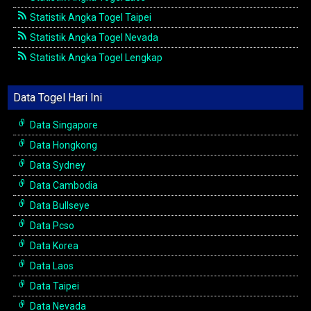
Statistik Angka Togel Taipei
Statistik Angka Togel Nevada
Statistik Angka Togel Lengkap
Data Togel Hari Ini
Data Singapore
Data Hongkong
Data Sydney
Data Cambodia
Data Bullseye
Data Pcso
Data Korea
Data Laos
Data Taipei
Data Nevada