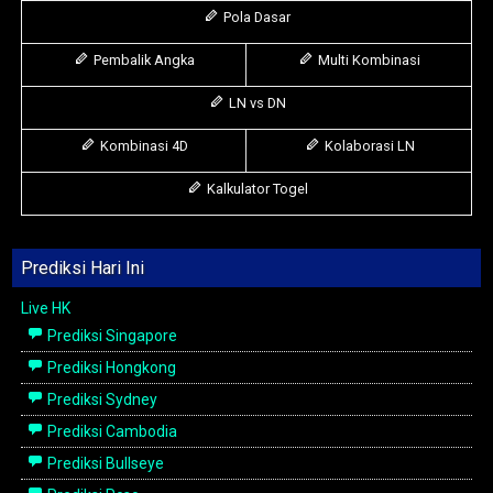
Pola Dasar
Pembalik Angka
Multi Kombinasi
LN vs DN
Kombinasi 4D
Kolaborasi LN
Kalkulator Togel
Prediksi Hari Ini
Live HK
Prediksi Singapore
Prediksi Hongkong
Prediksi Sydney
Prediksi Cambodia
Prediksi Bullseye