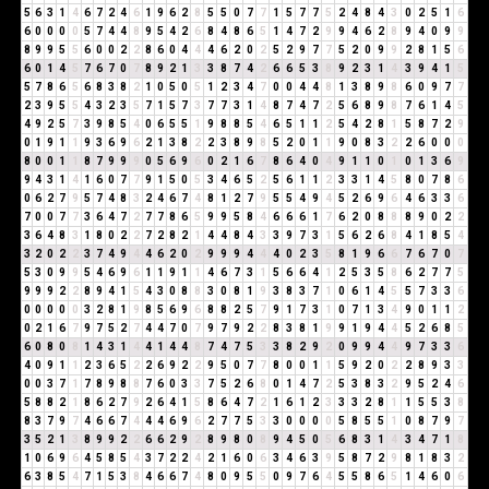
5
6
3
1
4
6
7
2
4
6
1
9
6
2
8
5
5
0
7
7
1
5
7
7
5
2
4
8
4
3
0
2
5
1
6
6
0
0
0
0
5
7
4
4
8
9
5
4
2
6
8
4
8
6
5
1
4
7
2
9
9
4
6
2
8
9
4
0
9
9
8
9
9
5
5
6
0
0
2
2
8
6
0
4
4
4
6
2
0
2
5
2
9
7
7
5
2
0
9
9
2
8
1
5
6
6
0
1
4
5
7
6
7
0
7
8
9
2
1
3
3
8
7
4
2
6
6
5
3
8
9
2
3
1
4
3
9
4
1
5
5
7
8
6
5
6
8
3
8
2
1
0
5
0
5
1
2
3
4
7
0
0
4
4
8
1
3
8
9
8
6
0
9
7
7
2
3
9
5
5
4
3
2
3
5
7
1
5
7
3
7
7
3
1
4
8
7
4
7
2
5
6
8
9
8
7
6
1
4
5
4
9
2
5
7
3
9
8
5
4
0
6
5
5
1
9
8
8
5
4
6
5
1
1
2
5
4
2
8
1
5
8
7
2
9
0
1
9
1
1
9
3
6
9
6
2
1
3
8
2
2
3
8
9
8
5
2
0
1
1
9
0
8
3
2
2
6
0
0
0
8
0
0
1
1
8
7
9
9
9
0
5
6
9
6
0
2
1
6
7
8
6
4
0
4
9
1
1
0
1
0
1
3
6
9
9
4
3
1
4
1
6
0
7
7
9
1
5
0
5
3
4
6
5
2
5
6
1
1
2
3
3
1
4
5
8
0
7
8
6
0
6
2
7
9
5
7
4
8
3
2
4
6
7
4
8
1
2
7
9
5
5
4
9
4
5
2
6
9
6
4
6
3
3
6
7
0
0
7
7
3
6
4
7
2
7
7
8
6
5
9
9
5
8
4
6
6
6
1
7
6
2
0
8
8
8
9
0
2
2
3
6
4
8
3
1
8
0
2
2
7
2
8
2
1
4
4
8
4
3
3
9
7
3
1
5
6
2
6
8
4
1
8
5
4
3
2
0
2
2
3
7
4
9
4
4
6
2
0
2
9
9
9
4
4
4
0
2
3
5
8
1
9
6
6
7
6
7
0
7
5
3
0
9
9
5
4
6
9
6
1
1
9
1
1
4
6
7
3
1
5
6
6
4
1
2
5
3
5
8
6
2
7
7
5
9
9
9
2
2
8
9
4
1
5
4
3
0
8
8
3
0
8
1
9
3
8
3
7
1
0
6
1
4
5
5
7
3
3
6
0
0
0
0
0
3
2
8
1
9
8
5
6
9
6
8
8
2
5
7
9
1
7
3
1
0
7
1
3
4
9
0
1
1
2
0
2
1
6
7
9
7
5
2
7
4
4
7
0
7
9
7
9
2
2
8
3
8
1
9
9
1
9
4
4
5
2
6
8
5
6
0
8
0
8
1
4
3
1
4
4
1
4
4
8
7
4
7
5
3
3
8
2
9
2
0
9
9
4
4
9
7
3
3
6
4
0
9
1
1
2
3
6
5
2
2
6
9
2
2
9
5
0
7
7
8
0
0
1
1
5
9
2
0
2
2
8
9
3
3
0
0
3
7
1
7
8
9
8
8
7
6
0
3
3
7
5
2
6
8
0
1
4
7
2
5
3
8
3
2
9
5
2
4
6
5
8
8
2
1
8
6
2
7
9
2
6
4
1
5
8
6
4
7
2
1
6
1
2
3
3
3
2
8
1
1
5
5
3
8
8
3
7
9
7
4
6
6
7
4
4
4
6
9
6
2
7
7
5
3
3
0
0
0
0
5
8
5
5
1
0
8
7
9
7
3
5
2
1
3
8
9
9
2
2
6
6
2
9
2
8
9
8
0
8
9
4
5
0
5
6
8
3
1
4
3
4
7
1
8
1
0
6
9
6
4
5
8
5
4
3
7
2
2
4
2
1
6
0
6
3
4
6
3
9
5
8
7
2
9
8
1
8
3
2
6
3
8
5
4
7
1
5
3
8
4
6
6
7
4
8
0
9
5
5
0
9
7
6
4
5
5
8
6
5
1
4
6
0
6